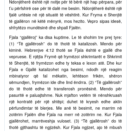
Ndonjëherë është një nxitje për të bërë një hap përpara, për
t’u përfshirë ose për të dalë me besim. Ndonjëherë është një
fjalë urtësie në një situatë të vështirë. Kur Fryma e Shenjtë
të gjallëron në këtë mënyrë, mos hezito. Vepro sipas idesë,
shfrytëzo mundësinë dhe shpall Fjalën.
Fjala “gjallëroj” ka disa kuptime. Le të shohim tre prej tyre:
(1) “Të gjallërosh” do të thotë të katalizosh. Mendo për
kiminë. Hebrenjve 4:12 thotë se Fjala është e gjallë dhe
vepruese. E njëjta Frymë që frymëzoi shkrimtarët e Shkrimit
të Shenjtë, të frymëzon edhe ty teksa e lexon atë. Dhe kur
Fjala e Gjallë katalizohet nga besimi, ndodh një reagim
mbinatyror që fal mëkatin, lehtëson frikën, shëron
sëmundjen, frymëzon ide dhe lind ëndrra. (2) “Të gjallërosh”
do të thotë edhe të transferosh pronësinë. Mendo për
pasuritë e paluajtshme. Nuk mjafton vetëm të nënshkruash
një kontratë për një shtëpi; duhet të kryesh edhe aktin
përfundimtar të blerjes. Me anë të besimit, ne marrim në
zotërim Fjalën dhe Fjala na merr në zotërim ne. Kur Fjala
gjallërohet, marrëveshja vuloset. (3) “Të gjallërosh” do të
thotë gjithashtu të ngjizësh. Kur Fjala ngjizet, ajo të mbush