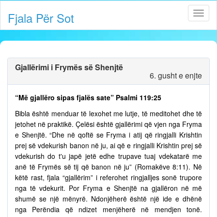
Fjala Për Sot
Gjallërimi i Frymës së Shenjtë
6. gusht e enjte
“Më gjallëro sipas fjalës sate” Psalmi 119:25
Bibla është menduar të lexohet me lutje, të meditohet dhe të
jetohet në praktikë. Çelësi është gjallërimi që vjen nga Fryma
e Shenjtë. “Dhe në qoftë se Fryma i atij që ringjalli Krishtin
prej së vdekurish banon në ju, ai që e ringjalli Krishtin prej së
vdekurish do t'u japë jetë edhe trupave tuaj vdekatarë me
anë të Frymës së tij që banon në ju” (Romakëve 8:11). Në
këtë rast, fjala “gjallërim” i referohet ringjalljes sonë trupore
nga të vdekurit. Por Fryma e Shenjtë na gjallëron në më
shumë se një mënyrë. Ndonjëherë është një ide e dhënë
nga Perëndia që ndizet menjëherë në mendjen tonë.