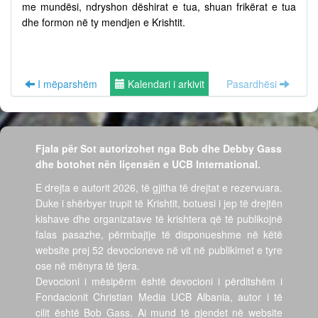
me mundësi, ndryshon dëshirat e tua, shuan frikërat e tua
dhe formon në ty mendjen e Krishtit.
I mëparshëm
Kalendari i arkivit
Pasardhësi
Fjala për Sot autorizohet nga Bob dhe Debby Gass
dhe botohet nën liçensën e UCB International.
E drejta e autorit 2026, të gjitha të drejtat e rezervuara.
Duke i shërbyer trupit të Krishtit, botuesi i jep të drejtën
kishave dhe organizatave të krishtera që të publikojnë
falas pasazhe, përmbajtje të disponueshme në këtë
website prej 52 devocioneve në vit në publikimet e tyre
ose në mënyra të tjera.
Devocioni i mësipërm është devocioni i përditshëm i
Fondacionit Christian Media UCB Albania, autor i të
cilit është Bob Gass. Ai mund të gjendet në website