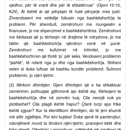
vjedhur, për të vrarë dhe për të shkatërruar” (Gjoni 10:10,
KJV). Ai është ai që përpiqet të fusë përçarje mes jush.
Zhvendoseni me vetëdije fokusin nga bashkëshorti/ja te
problemi. Për shembull, zemërohuni me mungesën e
financave, jo me shpenzimet e bashkëshortit/es. Zemërohuni
me kërkesat që ju tërheqin në drejtime të ndryshme, jo me
faktin që bashkëshorti/ja qëndron vonë në punë.
Zemërohuni me kufizimet në intimitet, jo me
bashkëshortin/en që thotë ‘jo’ për seks. Vendoseni problemin
“jashtë”, të ndarë nga ju dhe nga bashkëshorti/ja. Shiheni
veten si duke luftuar së bashku kundër problemit. Sulmoni
problemin, jo njëri-tjetrin.
(2)
Kërkoni dhimbjen.
Gjeni dhimbjen që e ka shkaktuar
zemërimin; pothuajse gjithmonë ajo është aty. Kërkojeni te
bashkëshorti/ja dhe në zemrën tuaj. Cila nevojë nuk po
plotësohet? Cila plagë është hapur? Çfarë turpi apo frike
është zgjuar? Kur ta identifikoni dhimbjen, do të jeni shumë
më afër zgjidhjes. Por kini kujdes! Duke qenë të pambrojtur,
ndonjëherë mund ta lëndoni njëri-tjetrin; pranojeni këtë dhe
falni shpejt. Qëndrimi i angazhuar, ndërkohë që rrezikoni të