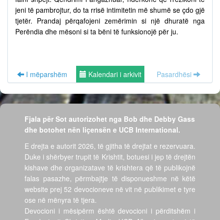
jeni të pambrojtur, do ta rrisë intimitetin më shumë se çdo gjë
tjetër. Prandaj përqafojeni zemërimin si një dhuratë nga
Perëndia dhe mësoni si ta bëni të funksionojë për ju.
I mëparshëm
Kalendari i arkivit
Pasardhësi
Fjala për Sot autorizohet nga Bob dhe Debby Gass
dhe botohet nën liçensën e UCB International.
E drejta e autorit 2026, të gjitha të drejtat e rezervuara.
Duke i shërbyer trupit të Krishtit, botuesi i jep të drejtën
kishave dhe organizatave të krishtera që të publikojnë
falas pasazhe, përmbajtje të disponueshme në këtë
website prej 52 devocioneve në vit në publikimet e tyre
ose në mënyra të tjera.
Devocioni i mësipërm është devocioni i përditshëm i