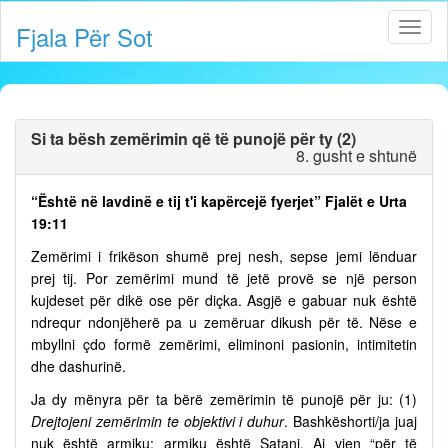
Fjala Për Sot
Si ta bësh zemërimin që të punojë për ty (2)
8. gusht e shtunë
“Është në lavdinë e tij t'i kapërcejë fyerjet” Fjalët e Urta
19:11
Zemërimi i frikëson shumë prej nesh, sepse jemi lënduar
prej tij. Por zemërimi mund të jetë provë se një person
kujdeset për dikë ose për diçka. Asgjë e gabuar nuk është
ndrequr ndonjëherë pa u zemëruar dikush për të. Nëse e
mbyllni çdo formë zemërimi, eliminoni pasionin, intimitetin
dhe dashurinë.
Ja dy mënyra për ta bërë zemërimin të punojë për ju: (1)
Drejtojeni zemërimin te objektivi i duhur
. Bashkëshorti/ja juaj
nuk është armiku; armiku është Satani. Ai vjen “për të