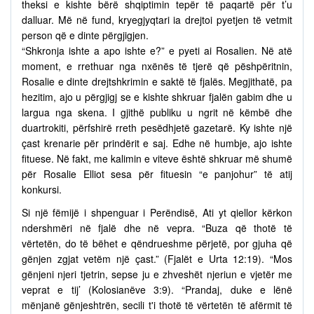
theksi e kishte bërë shqiptimin tepër të paqartë për t’u
dalluar. Më në fund, kryegjyqtari ia drejtoi pyetjen të vetmit
person që e dinte përgjigjen.
“Shkronja ishte a apo ishte e?” e pyeti ai Rosalien. Në atë
moment, e rrethuar nga nxënës të tjerë që pëshpëritnin,
Rosalie e dinte drejtshkrimin e saktë të fjalës. Megjithatë, pa
hezitim, ajo u përgjigj se e kishte shkruar fjalën gabim dhe u
largua nga skena. I gjithë publiku u ngrit në këmbë dhe
duartrokiti, përfshirë rreth pesëdhjetë gazetarë. Ky ishte një
çast krenarie për prindërit e saj. Edhe në humbje, ajo ishte
fituese. Në fakt, me kalimin e viteve është shkruar më shumë
për Rosalie Elliot sesa për fituesin “e panjohur” të atij
konkursi.
Si një fëmijë i shpenguar i Perëndisë, Ati yt qiellor kërkon
ndershmëri në fjalë dhe në vepra. “Buza që thotë të
vërtetën, do të bëhet e qëndrueshme përjetë, por gjuha që
gënjen zgjat vetëm një çast.” (Fjalët e Urta 12:19). “Mos
gënjeni njeri tjetrin, sepse ju e zhveshët njeriun e vjetër me
veprat e tij’ (Kolosianëve 3:9). “Prandaj, duke e lënë
mënjanë gënjeshtrën, secili t'i thotë të vërtetën të afërmit të