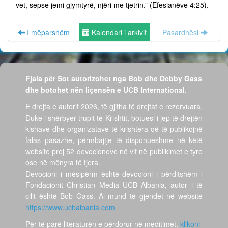
vet, sepse jemi gjymtyrë, njëri me tjetrin.” (Efesianëve 4:25).
I mëparshëm
Kalendari i arkivit
Pasardhësi
Fjala për Sot autorizohet nga Bob dhe Debby Gass
dhe botohet nën liçensën e UCB International.
E drejta e autorit 2026, të gjitha të drejtat e rezervuara.
Duke i shërbyer trupit të Krishtit, botuesi i jep të drejtën
kishave dhe organizatave të krishtera që të publikojnë
falas pasazhe, përmbajtje të disponueshme në këtë
website prej 52 devocioneve në vit në publikimet e tyre
ose në mënyra të tjera.
Devocioni i mësipërm është devocioni i përditshëm i
Fondacionit Christian Media UCB Albania, autor i të
cilit është Bob Gass. Ai mund të gjendet në website
https://www.ucbalbania.com
Për të parë literaturën e përdorur në meditimet,
klikoni