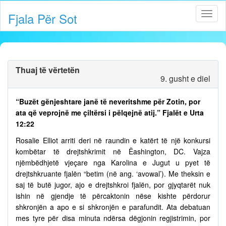
Fjala Për Sot
Thuaj të vërtetën
9. gusht e diel
“Buzët gënjeshtare janë të neveritshme për Zotin, por
ata që veprojnë me çiltërsi i pëlqejnë atij.” Fjalët e Urta
12:22
Rosalie Elliot arriti deri në raundin e katërt të një konkursi
kombëtar të drejtshkrimit në Ëashington, DC. Vajza
njëmbëdhjetë vjeçare nga Karolina e Jugut u pyet të
drejtshkruante fjalën “betim (në ang. ‘avowal’). Me theksin e
saj të butë jugor, ajo e drejtshkroi fjalën, por gjyqtarët nuk
ishin në gjendje të përcaktonin nëse kishte përdorur
shkronjën a apo e si shkronjën e parafundit. Ata debatuan
mes tyre për disa minuta ndërsa dëgjonin regjistrimin, por