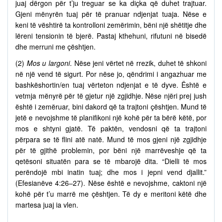
juaj dërgon për t’ju treguar se ka diçka që duhet trajtuar.
Gjeni mënyrën tuaj për të pranuar ndjenjat tuaja. Nëse e
keni të vështirë ta kontrolloni zemërimin, bëni një shëtitje dhe
lëreni tensionin të bjerë. Pastaj kthehuni, rifutuni në bisedë
dhe merruni me çështjen.
(2)
Mos u largoni
. Nëse jeni vërtet në rrezik, duhet të shkoni
në një vend të sigurt. Por nëse jo, qëndrimi i angazhuar me
bashkëshortin/en tuaj vërteton ndjenjat e të dyve. Është e
vetmja mënyrë për të gjetur një zgjidhje. Nëse njëri prej jush
është i zemëruar, bini dakord që ta trajtoni çështjen. Mund të
jetë e nevojshme të planifikoni një kohë për ta bërë këtë, por
mos e shtyni gjatë. Të paktën, vendosni që ta trajtoni
përpara se të flini atë natë. Mund të mos gjeni një zgjidhje
për të gjithë problemin, por bëni një marrëveshje që ta
qetësoni situatën para se të mbarojë dita. “Dielli të mos
perëndojë mbi inatin tuaj; dhe mos i jepni vend djallit.”
(Efesianëve 4:26–27). Nëse është e nevojshme, caktoni një
kohë për t’u marrë me çështjen. Të dy e meritoni këtë dhe
martesa juaj ia vlen.