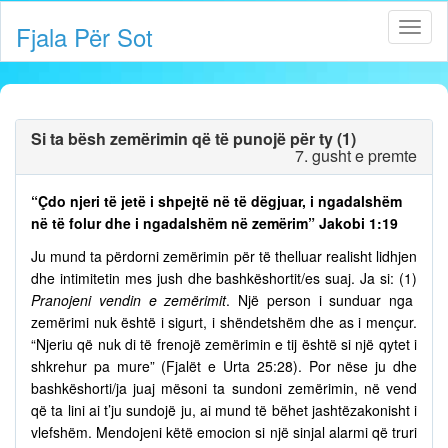
Fjala Për Sot
Si ta bësh zemërimin që të punojë për ty (1)
7. gusht e premte
“Çdo njeri të jetë i shpejtë në të dëgjuar, i ngadalshëm
në të folur dhe i ngadalshëm në zemërim” Jakobi 1:19
Ju mund ta përdorni zemërimin për të thelluar realisht lidhjen
dhe intimitetin mes jush dhe bashkëshortit/es suaj. Ja si: (1)
Pranojeni vendin e zemërimit
. Një person i sunduar nga
zemërimi nuk është i sigurt, i shëndetshëm dhe as i mençur.
“Njeriu që nuk di të frenojë zemërimin e tij është si një qytet i
shkrehur pa mure” (Fjalët e Urta 25:28). Por nëse ju dhe
bashkëshorti/ja juaj mësoni ta sundoni zemërimin, në vend
që ta lini ai t’ju sundojë ju, ai mund të bëhet jashtëzakonisht i
vlefshëm. Mendojeni këtë emocion si një sinjal alarmi që truri