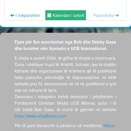
I mëparshëm
Kalendari i arkivit
Pasardhësi
Fjala për Sot autorizohet nga Bob dhe Debby Gass
dhe botohet nën liçensën e UCB International.
E drejta e autorit 2026, të gjitha të drejtat e rezervuara.
Duke i shërbyer trupit të Krishtit, botuesi i jep të drejtën
kishave dhe organizatave të krishtera që të publikojnë
falas pasazhe, përmbajtje të disponueshme në këtë
website prej 52 devocioneve në vit në publikimet e tyre
ose në mënyra të tjera.
Devocioni i mësipërm është devocioni i përditshëm i
Fondacionit Christian Media UCB Albania, autor i të
cilit është Bob Gass. Ai mund të gjendet në website
https://www.ucbalbania.com
Për të parë literaturën e përdorur në meditimet,
klikoni