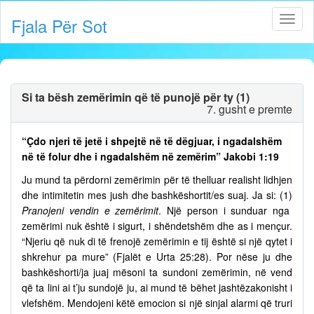
Fjala Për Sot
Si ta bësh zemërimin që të punojë për ty (1)
7. gusht e premte
“Çdo njeri të jetë i shpejtë në të dëgjuar, i ngadalshëm
në të folur dhe i ngadalshëm në zemërim” Jakobi 1:19
Ju mund ta përdorni zemërimin për të thelluar realisht lidhjen
dhe intimitetin mes jush dhe bashkëshortit/es suaj. Ja si: (1)
Pranojeni vendin e zemërimit
. Një person i sunduar nga
zemërimi nuk është i sigurt, i shëndetshëm dhe as i mençur.
“Njeriu që nuk di të frenojë zemërimin e tij është si një qytet i
shkrehur pa mure” (Fjalët e Urta 25:28). Por nëse ju dhe
bashkëshorti/ja juaj mësoni ta sundoni zemërimin, në vend
që ta lini ai t’ju sundojë ju, ai mund të bëhet jashtëzakonisht i
vlefshëm. Mendojeni këtë emocion si një sinjal alarmi që truri