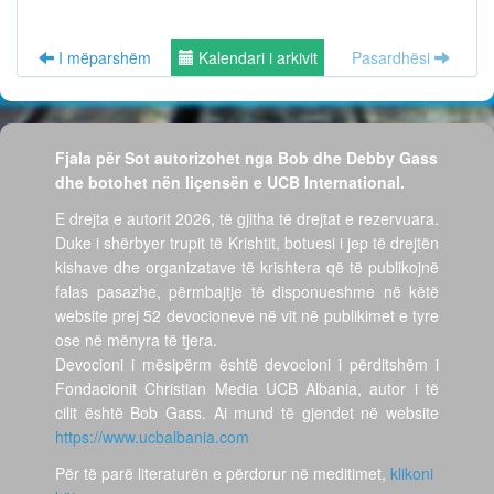
I mëparshëm
Kalendari i arkivit
Pasardhësi
Fjala për Sot autorizohet nga Bob dhe Debby Gass
dhe botohet nën liçensën e UCB International.
E drejta e autorit 2026, të gjitha të drejtat e rezervuara.
Duke i shërbyer trupit të Krishtit, botuesi i jep të drejtën
kishave dhe organizatave të krishtera që të publikojnë
falas pasazhe, përmbajtje të disponueshme në këtë
website prej 52 devocioneve në vit në publikimet e tyre
ose në mënyra të tjera.
Devocioni i mësipërm është devocioni i përditshëm i
Fondacionit Christian Media UCB Albania, autor i të
cilit është Bob Gass. Ai mund të gjendet në website
https://www.ucbalbania.com
Për të parë literaturën e përdorur në meditimet,
klikoni