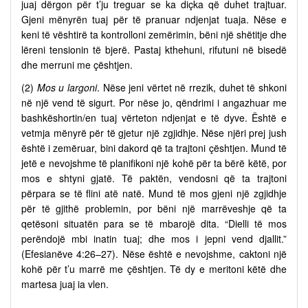
juaj dërgon për t’ju treguar se ka diçka që duhet trajtuar.
Gjeni mënyrën tuaj për të pranuar ndjenjat tuaja. Nëse e
keni të vështirë ta kontrolloni zemërimin, bëni një shëtitje dhe
lëreni tensionin të bjerë. Pastaj kthehuni, rifutuni në bisedë
dhe merruni me çështjen.
(2)
Mos u largoni
. Nëse jeni vërtet në rrezik, duhet të shkoni
në një vend të sigurt. Por nëse jo, qëndrimi i angazhuar me
bashkëshortin/en tuaj vërteton ndjenjat e të dyve. Është e
vetmja mënyrë për të gjetur një zgjidhje. Nëse njëri prej jush
është i zemëruar, bini dakord që ta trajtoni çështjen. Mund të
jetë e nevojshme të planifikoni një kohë për ta bërë këtë, por
mos e shtyni gjatë. Të paktën, vendosni që ta trajtoni
përpara se të flini atë natë. Mund të mos gjeni një zgjidhje
për të gjithë problemin, por bëni një marrëveshje që ta
qetësoni situatën para se të mbarojë dita. “Dielli të mos
perëndojë mbi inatin tuaj; dhe mos i jepni vend djallit.”
(Efesianëve 4:26–27). Nëse është e nevojshme, caktoni një
kohë për t’u marrë me çështjen. Të dy e meritoni këtë dhe
martesa juaj ia vlen.