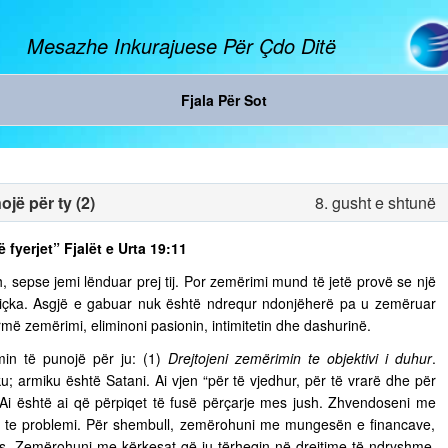
Mesazhe Inkurajuese Për Çdo Ditë
Fjala Për Sot
jë për ty (2)
8. gusht e shtunë
ë fyerjet” Fjalët e Urta 19:11
, sepse jemi lënduar prej tij. Por zemërimi mund të jetë provë se një
diçka. Asgjë e gabuar nuk është ndrequr ndonjëherë pa u zemëruar
rmë zemërimi, eliminoni pasionin, intimitetin dhe dashurinë.
in të punojë për ju: (1)
Drejtojeni zemërimin te objektivi i duhur
.
u; armiku është Satani. Ai vjen “për të vjedhur, për të vrarë dhe për
. Ai është ai që përpiqet të fusë përçarje mes jush. Zhvendoseni me
ja te problemi. Për shembull, zemërohuni me mungesën e financave,
s. Zemërohuni me kërkesat që ju tërheqin në drejtime të ndryshme,