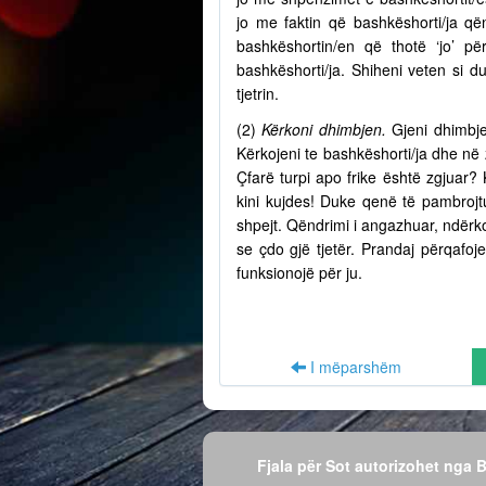
jo me faktin që bashkëshorti/ja q
bashkëshortin/en që thotë ‘jo’ p
bashkëshorti/ja. Shiheni veten si d
tjetrin.
(2)
Kërkoni dhimbjen.
Gjeni dhimbje
Kërkojeni te bashkëshorti/ja dhe në
Çfarë turpi apo frike është zgjuar? 
kini kujdes! Duke qenë të pambrojtu
shpejt. Qëndrimi i angazhuar, ndërko
se çdo gjë tjetër. Prandaj përqafo
funksionojë për ju.
I mëparshëm
Fjala për Sot autorizohet nga