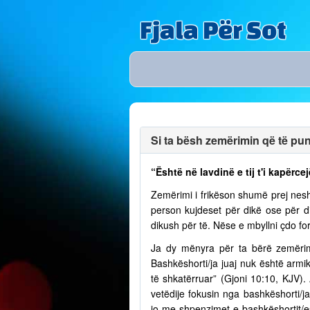
Fjala Për Sot
Si ta bësh zemërimin që të puno
“Është në lavdinë e tij t'i kapërcej
Zemërimi i frikëson shumë prej nesh
person kujdeset për dikë ose për 
dikush për të. Nëse e mbyllni çdo fo
Ja dy mënyra për ta bërë zemërim
Bashkëshorti/ja juaj nuk është armik
të shkatërruar” (Gjoni 10:10, KJV)
vetëdije fokusin nga bashkëshorti/
jo me shpenzimet e bashkëshortit/e