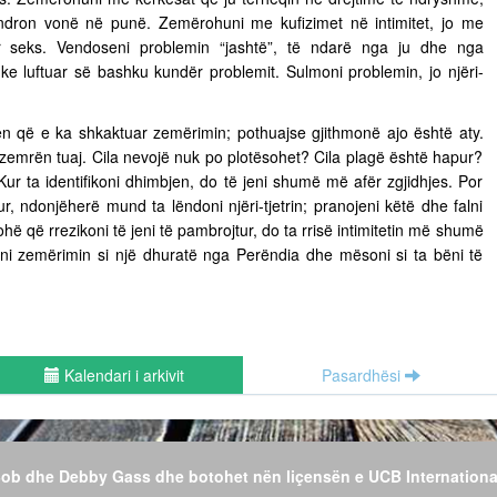
ëndron vonë në punë. Zemërohuni me kufizimet në intimitet, jo me
ër seks. Vendoseni problemin “jashtë”, të ndarë nga ju dhe nga
uke luftuar së bashku kundër problemit. Sulmoni problemin, jo njëri-
n që e ka shkaktuar zemërimin; pothuajse gjithmonë ajo është aty.
 zemrën tuaj. Cila nevojë nuk po plotësohet? Cila plagë është hapur?
Kur ta identifikoni dhimbjen, do të jeni shumë më afër zgjidhjes. Por
r, ndonjëherë mund ta lëndoni njëri-tjetrin; pranojeni këtë dhe falni
hë që rrezikoni të jeni të pambrojtur, do ta rrisë intimitetin më shumë
jeni zemërimin si një dhuratë nga Perëndia dhe mësoni si ta bëni të
Kalendari i arkivit
Pasardhësi
 Bob dhe Debby Gass dhe botohet nën liçensën e UCB Internationa