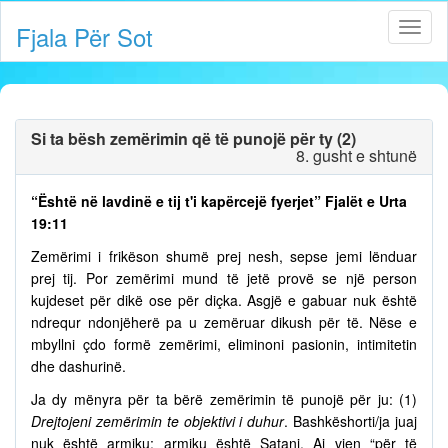
Fjala Për Sot
Si ta bësh zemërimin që të punojë për ty (2)
8. gusht e shtunë
“Është në lavdinë e tij t'i kapërcejë fyerjet” Fjalët e Urta
19:11
Zemërimi i frikëson shumë prej nesh, sepse jemi lënduar
prej tij. Por zemërimi mund të jetë provë se një person
kujdeset për dikë ose për diçka. Asgjë e gabuar nuk është
ndrequr ndonjëherë pa u zemëruar dikush për të. Nëse e
mbyllni çdo formë zemërimi, eliminoni pasionin, intimitetin
dhe dashurinë.
Ja dy mënyra për ta bërë zemërimin të punojë për ju: (1)
Drejtojeni zemërimin te objektivi i duhur
. Bashkëshorti/ja juaj
nuk është armiku; armiku është Satani. Ai vjen “për të