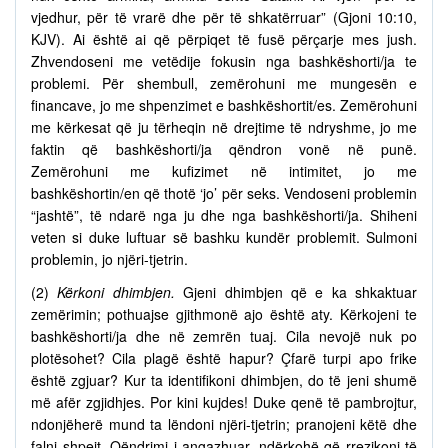
vjedhur, për të vrarë dhe për të shkatërruar” (Gjoni 10:10,
KJV). Ai është ai që përpiqet të fusë përçarje mes jush.
Zhvendoseni me vetëdije fokusin nga bashkëshorti/ja te
problemi. Për shembull, zemërohuni me mungesën e
financave, jo me shpenzimet e bashkëshortit/es. Zemërohuni
me kërkesat që ju tërheqin në drejtime të ndryshme, jo me
faktin që bashkëshorti/ja qëndron vonë në punë.
Zemërohuni me kufizimet në intimitet, jo me
bashkëshortin/en që thotë ‘jo’ për seks. Vendoseni problemin
“jashtë”, të ndarë nga ju dhe nga bashkëshorti/ja. Shiheni
veten si duke luftuar së bashku kundër problemit. Sulmoni
problemin, jo njëri-tjetrin.
(2)
Kërkoni dhimbjen.
Gjeni dhimbjen që e ka shkaktuar
zemërimin; pothuajse gjithmonë ajo është aty. Kërkojeni te
bashkëshorti/ja dhe në zemrën tuaj. Cila nevojë nuk po
plotësohet? Cila plagë është hapur? Çfarë turpi apo frike
është zgjuar? Kur ta identifikoni dhimbjen, do të jeni shumë
më afër zgjidhjes. Por kini kujdes! Duke qenë të pambrojtur,
ndonjëherë mund ta lëndoni njëri-tjetrin; pranojeni këtë dhe
falni shpejt. Qëndrimi i angazhuar, ndërkohë që rrezikoni të