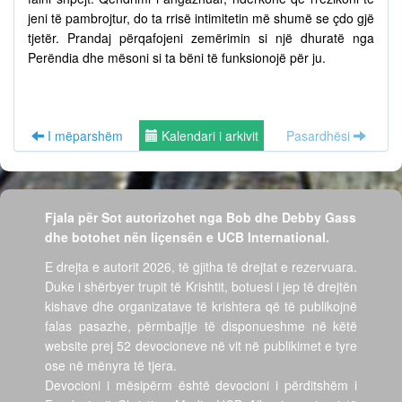
jeni të pambrojtur, do ta rrisë intimitetin më shumë se çdo gjë
tjetër. Prandaj përqafojeni zemërimin si një dhuratë nga
Perëndia dhe mësoni si ta bëni të funksionojë për ju.
I mëparshëm
Kalendari i arkivit
Pasardhësi
Fjala për Sot autorizohet nga Bob dhe Debby Gass
dhe botohet nën liçensën e UCB International.
E drejta e autorit 2026, të gjitha të drejtat e rezervuara.
Duke i shërbyer trupit të Krishtit, botuesi i jep të drejtën
kishave dhe organizatave të krishtera që të publikojnë
falas pasazhe, përmbajtje të disponueshme në këtë
website prej 52 devocioneve në vit në publikimet e tyre
ose në mënyra të tjera.
Devocioni i mësipërm është devocioni i përditshëm i