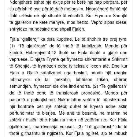
Ndonjëherë është një nxitje për të bërë një hap përpara, për
t’u përfshirë ose për të dalë me besim. Ndonjëherë është një
fjalë urtësie në një situatë të vështirë. Kur Fryma e Shenjtë
të gjallëron në këtë mënyrë, mos hezito. Vepro sipas idesë,
shfrytëzo mundësinë dhe shpall Fjalën.
Fjala “gjallëroj” ka disa kuptime. Le të shohim tre prej tyre:
(1) “Të gjallërosh” do të thotë të katalizosh. Mendo për
kiminë. Hebrenjve 4:12 thotë se Fjala është e gjallë dhe
vepruese. E njëjta Frymë që frymëzoi shkrimtarët e Shkrimit
të Shenjtë, të frymëzon edhe ty teksa e lexon atë. Dhe kur
Fjala e Gjallë katalizohet nga besimi, ndodh një reagim
mbinatyror që fal mëkatin, lehtëson frikën, shëron
sëmundjen, frymëzon ide dhe lind ëndrra. (2) “Të gjallërosh”
do të thotë edhe të transferosh pronësinë. Mendo për
pasuritë e paluajtshme. Nuk mjafton vetëm të nënshkruash
një kontratë për një shtëpi; duhet të kryesh edhe aktin
përfundimtar të blerjes. Me anë të besimit, ne marrim në
zotërim Fjalën dhe Fjala na merr në zotërim ne. Kur Fjala
gjallërohet, marrëveshja vuloset. (3) “Të gjallërosh” do të
thotë gjithashtu të ngjizësh. Kur Fjala ngjizet, ajo të mbush