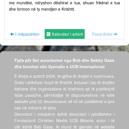
me mundësi, ndryshon dëshirat e tua, shuan frikërat e tua
dhe formon në ty mendjen e Krishtit.
I mëparshëm
Kalendari i arkivit
Pasardhësi
Fjala për Sot autorizohet nga Bob dhe Debby Gass
dhe botohet nën liçensën e UCB International.
E drejta e autorit 2026, të gjitha të drejtat e rezervuara.
Duke i shërbyer trupit të Krishtit, botuesi i jep të drejtën
kishave dhe organizatave të krishtera që të publikojnë
falas pasazhe, përmbajtje të disponueshme në këtë
website prej 52 devocioneve në vit në publikimet e tyre
ose në mënyra të tjera.
Devocioni i mësipërm është devocioni i përditshëm i
Fondacionit Christian Media UCB Albania, autor i të
cilit është Bob Gass. Ai mund të gjendet në website