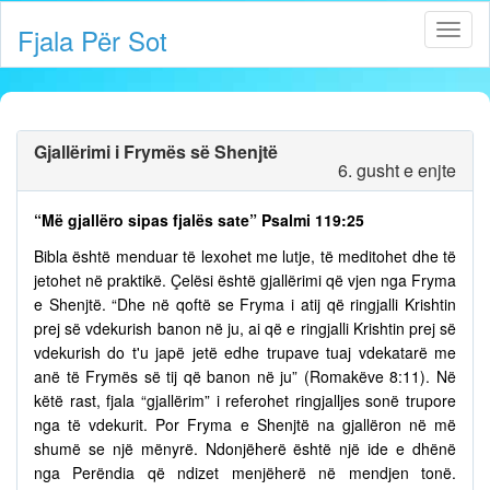
Fjala Për Sot
Gjallërimi i Frymës së Shenjtë
6. gusht e enjte
“Më gjallëro sipas fjalës sate” Psalmi 119:25
Bibla është menduar të lexohet me lutje, të meditohet dhe të
jetohet në praktikë. Çelësi është gjallërimi që vjen nga Fryma
e Shenjtë. “Dhe në qoftë se Fryma i atij që ringjalli Krishtin
prej së vdekurish banon në ju, ai që e ringjalli Krishtin prej së
vdekurish do t'u japë jetë edhe trupave tuaj vdekatarë me
anë të Frymës së tij që banon në ju” (Romakëve 8:11). Në
këtë rast, fjala “gjallërim” i referohet ringjalljes sonë trupore
nga të vdekurit. Por Fryma e Shenjtë na gjallëron në më
shumë se një mënyrë. Ndonjëherë është një ide e dhënë
nga Perëndia që ndizet menjëherë në mendjen tonë.