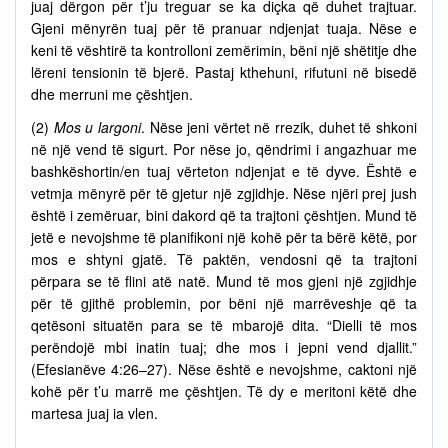
juaj dërgon për t’ju treguar se ka diçka që duhet trajtuar.
Gjeni mënyrën tuaj për të pranuar ndjenjat tuaja. Nëse e
keni të vështirë ta kontrolloni zemërimin, bëni një shëtitje dhe
lëreni tensionin të bjerë. Pastaj kthehuni, rifutuni në bisedë
dhe merruni me çështjen.
(2)
Mos u largoni
. Nëse jeni vërtet në rrezik, duhet të shkoni
në një vend të sigurt. Por nëse jo, qëndrimi i angazhuar me
bashkëshortin/en tuaj vërteton ndjenjat e të dyve. Është e
vetmja mënyrë për të gjetur një zgjidhje. Nëse njëri prej jush
është i zemëruar, bini dakord që ta trajtoni çështjen. Mund të
jetë e nevojshme të planifikoni një kohë për ta bërë këtë, por
mos e shtyni gjatë. Të paktën, vendosni që ta trajtoni
përpara se të flini atë natë. Mund të mos gjeni një zgjidhje
për të gjithë problemin, por bëni një marrëveshje që ta
qetësoni situatën para se të mbarojë dita. “Dielli të mos
perëndojë mbi inatin tuaj; dhe mos i jepni vend djallit.”
(Efesianëve 4:26–27). Nëse është e nevojshme, caktoni një
kohë për t’u marrë me çështjen. Të dy e meritoni këtë dhe
martesa juaj ia vlen.