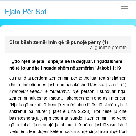
Fjala Për Sot
Si ta bësh zemërimin që të punojë për ty (1)
7. gusht e premte
“Çdo njeri të jetë i shpejtë në të dëgjuar, i ngadalshëm
në të folur dhe i ngadalshëm në zemërim” Jakobi 1:19
Ju mund ta përdorni zemërimin për të thelluar realisht lidhjen
dhe intimitetin mes jush dhe bashkëshortit/es suaj. Ja si: (1)
Pranojeni vendin e zemërimit
. Një person i sunduar nga
zemërimi nuk është i sigurt, i shëndetshëm dhe as i mençur.
“Njeriu që nuk di të frenojë zemërimin e tij është si një qytet i
shkrehur pa mure” (Fjalët e Urta 25:28). Por nëse ju dhe
bashkëshorti/ja juaj mësoni ta sundoni zemërimin, në vend
që ta lini ai t’ju sundojë ju, ai mund të bëhet jashtëzakonisht i
vlefshëm. Mendojeni këtë emocion si një sinjal alarmi që truri