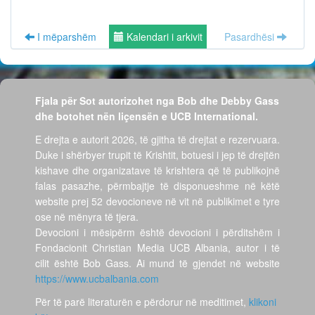
I mëparshëm
Kalendari i arkivit
Pasardhësi
Fjala për Sot autorizohet nga Bob dhe Debby Gass
dhe botohet nën liçensën e UCB International.
E drejta e autorit 2026, të gjitha të drejtat e rezervuara.
Duke i shërbyer trupit të Krishtit, botuesi i jep të drejtën
kishave dhe organizatave të krishtera që të publikojnë
falas pasazhe, përmbajtje të disponueshme në këtë
website prej 52 devocioneve në vit në publikimet e tyre
ose në mënyra të tjera.
Devocioni i mësipërm është devocioni i përditshëm i
Fondacionit Christian Media UCB Albania, autor i të
cilit është Bob Gass. Ai mund të gjendet në website
https://www.ucbalbania.com
Për të parë literaturën e përdorur në meditimet,
klikoni