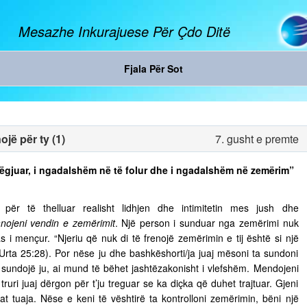
Mesazhe Inkurajuese Për Çdo Ditë
Fjala Për Sot
jë për ty (1)
7. gusht e premte
ë dëgjuar, i ngadalshëm në të folur dhe i ngadalshëm në zemërim”
ër të thelluar realisht lidhjen dhe intimitetin mes jush dhe
nojeni vendin e zemërimit
. Një person i sunduar nga zemërimi nuk
s i mençur. “Njeriu që nuk di të frenojë zemërimin e tij është si një
 Urta 25:28). Por nëse ju dhe bashkëshorti/ja juaj mësoni ta sundoni
ju sundojë ju, ai mund të bëhet jashtëzakonisht i vlefshëm. Mendojeni
truri juaj dërgon për t’ju treguar se ka diçka që duhet trajtuar. Gjeni
t tuaja. Nëse e keni të vështirë ta kontrolloni zemërimin, bëni një