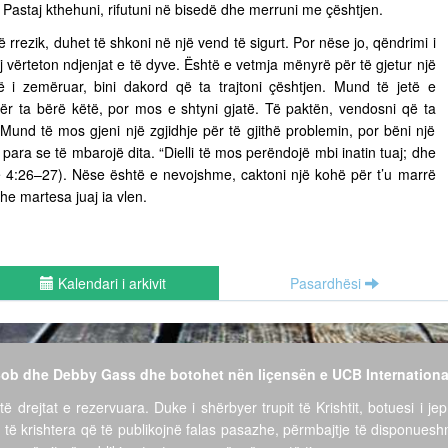
ë. Pastaj kthehuni, rifutuni në bisedë dhe merruni me çështjen.
ë rrezik, duhet të shkoni në një vend të sigurt. Por nëse jo, qëndrimi i
vërteton ndjenjat e të dyve. Është e vetmja mënyrë për të gjetur një
të i zemëruar, bini dakord që ta trajtoni çështjen. Mund të jetë e
për ta bërë këtë, por mos e shtyni gjatë. Të paktën, vendosni që ta
ë. Mund të mos gjeni një zgjidhje për të gjithë problemin, por bëni një
para se të mbarojë dita. “Dielli të mos perëndojë mbi inatin tuaj; dhe
ëve 4:26–27). Nëse është e nevojshme, caktoni një kohë për t’u marrë
he martesa juaj ia vlen.
Kalendari i arkivit
Pasardhësi
 Bob dhe Debby Gass dhe botohet nën liçensën e UCB Internationa
të drejtat e rezervuara. Duke i shërbyer trupit të Krishtit, botuesi i jep
 të krishtera që të publikojnë falas pasazhe, përmbajtje të disponues