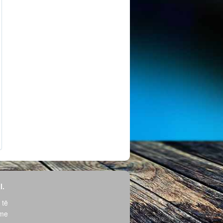
l.
 të
hme