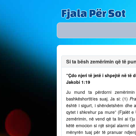
Fjala Për Sot
Si ta bësh zemërimin që të puno
“Çdo njeri të jetë i shpejtë në t
Jakobi 1:19
Ju mund ta përdorni zemërimin p
bashkëshortit/es suaj. Ja si: (1)
Pra
është i sigurt, i shëndetshëm dhe a
qytet i shkrehur pa mure” (Fjalët e
zemërimin, në vend që ta lini ai t’
këtë emocion si një sinjal alarmi që 
mënyrën tuaj për të pranuar ndjenja