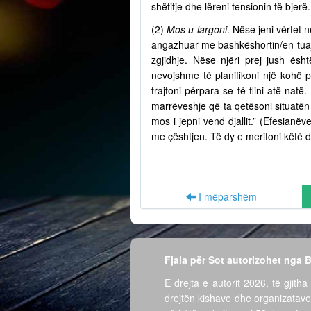
shëtitje dhe lëreni tensionin të bjer
(2)
Mos u largoni
. Nëse jeni vërtet n
angazhuar me bashkëshortin/en tuaj 
zgjidhje. Nëse njëri prej jush ësh
nevojshme të planifikoni një kohë 
trajtoni përpara se të flini atë nat
marrëveshje që ta qetësoni situatën 
mos i jepni vend djallit.” (Efesian
me çështjen. Të dy e meritoni këtë d
I mëparshëm
Fjala për Sot autorizohet nga
E drejta e autorit 2026, të gjitha 
drejtën kishave dhe organizatave