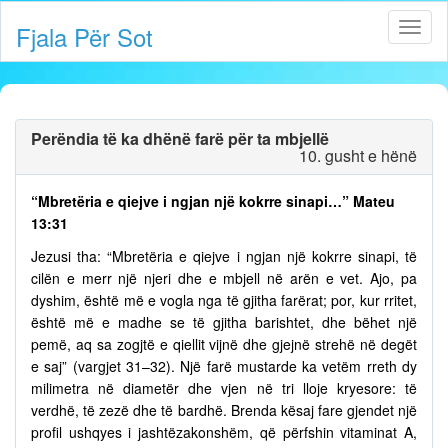
Fjala Për Sot
Perëndia të ka dhënë farë për ta mbjellë
10. gusht e hënë
“Mbretëria e qiejve i ngjan një kokrre sinapi…” Mateu
13:31
Jezusi tha: “Mbretëria e qiejve i ngjan një kokrre sinapi, të
cilën e merr një njeri dhe e mbjell në arën e vet. Ajo, pa
dyshim, është më e vogla nga të gjitha farërat; por, kur rritet,
është më e madhe se të gjitha barishtet, dhe bëhet një
pemë, aq sa zogjtë e qiellit vijnë dhe gjejnë strehë në degët
e saj” (vargjet 31–32). Një farë mustarde ka vetëm rreth dy
milimetra në diametër dhe vjen në tri lloje kryesore: të
verdhë, të zezë dhe të bardhë. Brenda kësaj fare gjendet një
profil ushqyes i jashtëzakonshëm, që përfshin vitaminat A,