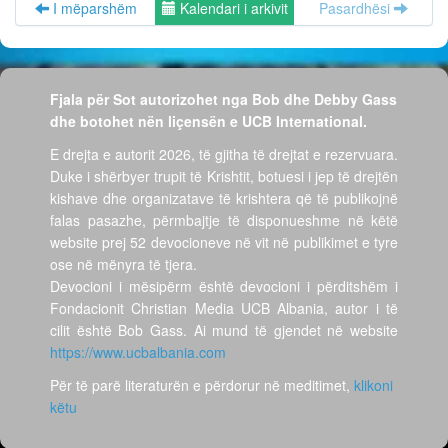
I mëparshëm
Kalendari i arkivit
Pasardhësi
Fjala për Sot autorizohet nga Bob dhe Debby Gass
dhe botohet nën liçensën e UCB International.
E drejta e autorit 2026, të gjitha të drejtat e rezervuara.
Duke i shërbyer trupit të Krishtit, botuesi i jep të drejtën
kishave dhe organizatave të krishtera që të publikojnë
falas pasazhe, përmbajtje të disponueshme në këtë
website prej 52 devocioneve në vit në publikimet e tyre
ose në mënyra të tjera.
Devocioni i mësipërm është devocioni i përditshëm i
Fondacionit Christian Media UCB Albania, autor i të
cilit është Bob Gass. Ai mund të gjendet në website
https://www.ucbalbania.com
Për të parë literaturën e përdorur në meditimet,
klikoni
këtu