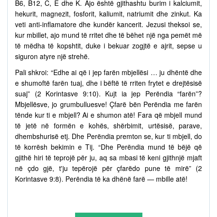
B6, B12, C, E dhe K. Ajo është gjithashtu burim i kalciumit,
hekurit, magnezit, fosforit, kaliumit, natriumit dhe zinkut. Ka
veti anti-inflamatore dhe kundër kancerit. Jezusi theksoi se,
kur mbillet, ajo mund të rritet dhe të bëhet një nga pemët më
të mëdha të kopshtit, duke i bekuar zogjtë e ajrit, sepse u
siguron atyre një strehë.
Pali shkroi: “Edhe ai që i jep farën mbjellësi … ju dhëntë dhe
e shumoftë farën tuaj, dhe i bëftë të rriten frytet e drejtësisë
suaj” (2 Korintasve 9:10). Kujt ia jep Perëndia “farën”?
Mbjellësve, jo grumbulluesve! Çfarë bën Perëndia me farën
tënde kur ti e mbjell? Ai e shumon atë! Fara që mbjell mund
të jetë në formën e kohës, shërbimit, urtësisë, parave,
dhembshurisë etj. Dhe Perëndia premton se, kur ti mbjell, do
të korrësh bekimin e Tij. “Dhe Perëndia mund të bëjë që
gjithë hiri të teprojë për ju, aq sa mbasi të keni gjithnjë mjaft
në çdo gjë, t'ju tepërojë për çfarëdo pune të mirë” (2
Korintasve 9:8). Perëndia të ka dhënë farë — mbille atë!