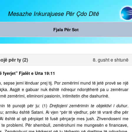
Mesazhe Inkurajuese Për Çdo Ditë
Fjala Për Sot
jë për ty (2)
8. gusht e shtunë
ë fyerjet” Fjalët e Urta 19:11
, sepse jemi lënduar prej tij. Por zemërimi mund të jetë provë se një
diçka. Asgjë e gabuar nuk është ndrequr ndonjëherë pa u zemëruar
rmë zemërimi, eliminoni pasionin, intimitetin dhe dashurinë.
in të punojë për ju: (1)
Drejtojeni zemërimin te objektivi i duhur
.
u; armiku është Satani. Ai vjen “për të vjedhur, për të vrarë dhe për
. Ai është ai që përpiqet të fusë përçarje mes jush. Zhvendoseni me
ja te problemi. Për shembull, zemërohuni me mungesën e financave,
s. Zemërohuni me kërkesat që ju tërheqin në drejtime të ndryshme,