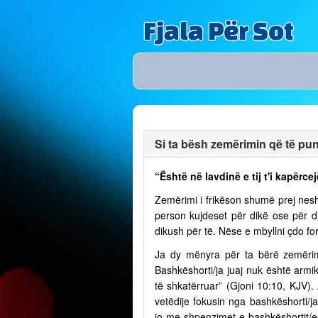
Fjala Për Sot
Si ta bësh zemërimin që të puno
“Është në lavdinë e tij t'i kapërcej
Zemërimi i frikëson shumë prej nesh
person kujdeset për dikë ose për 
dikush për të. Nëse e mbyllni çdo fo
Ja dy mënyra për ta bërë zemërim
Bashkëshorti/ja juaj nuk është armik
të shkatërruar” (Gjoni 10:10, KJV)
vetëdije fokusin nga bashkëshorti/
jo me shpenzimet e bashkëshortit/e