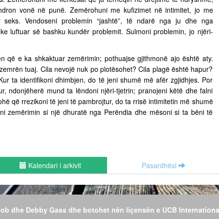
ëndron vonë në punë. Zemërohuni me kufizimet në intimitet, jo me
ër seks. Vendoseni problemin “jashtë”, të ndarë nga ju dhe nga
uke luftuar së bashku kundër problemit. Sulmoni problemin, jo njëri-
n që e ka shkaktuar zemërimin; pothuajse gjithmonë ajo është aty.
 zemrën tuaj. Cila nevojë nuk po plotësohet? Cila plagë është hapur?
Kur ta identifikoni dhimbjen, do të jeni shumë më afër zgjidhjes. Por
r, ndonjëherë mund ta lëndoni njëri-tjetrin; pranojeni këtë dhe falni
hë që rrezikoni të jeni të pambrojtur, do ta rrisë intimitetin më shumë
jeni zemërimin si një dhuratë nga Perëndia dhe mësoni si ta bëni të
Kalendari i arkivit
Pasardhësi
 Bob dhe Debby Gass dhe botohet nën liçensën e UCB Internationa