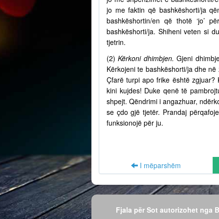
jo me faktin që bashkëshorti/ja q
bashkëshortin/en që thotë ‘jo’ p
bashkëshorti/ja. Shiheni veten si d
tjetrin.
(2)
Kërkoni dhimbjen.
Gjeni dhimbje
Kërkojeni te bashkëshorti/ja dhe në
Çfarë turpi apo frike është zgjuar? 
kini kujdes! Duke qenë të pambrojtu
shpejt. Qëndrimi i angazhuar, ndërko
se çdo gjë tjetër. Prandaj përqafo
funksionojë për ju.
I mëparshëm
Fjala për Sot autorizohet nga