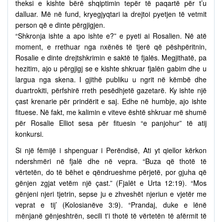
theksi e kishte bërë shqiptimin tepër të paqartë për t’u
dalluar. Më në fund, kryegjyqtari ia drejtoi pyetjen të vetmit
person që e dinte përgjigjen.
“Shkronja ishte a apo ishte e?” e pyeti ai Rosalien. Në atë
moment, e rrethuar nga nxënës të tjerë që pëshpëritnin,
Rosalie e dinte drejtshkrimin e saktë të fjalës. Megjithatë, pa
hezitim, ajo u përgjigj se e kishte shkruar fjalën gabim dhe u
largua nga skena. I gjithë publiku u ngrit në këmbë dhe
duartrokiti, përfshirë rreth pesëdhjetë gazetarë. Ky ishte një
çast krenarie për prindërit e saj. Edhe në humbje, ajo ishte
fituese. Në fakt, me kalimin e viteve është shkruar më shumë
për Rosalie Elliot sesa për fituesin “e panjohur” të atij
konkursi.
Si një fëmijë i shpenguar i Perëndisë, Ati yt qiellor kërkon
ndershmëri në fjalë dhe në vepra. “Buza që thotë të
vërtetën, do të bëhet e qëndrueshme përjetë, por gjuha që
gënjen zgjat vetëm një çast.” (Fjalët e Urta 12:19). “Mos
gënjeni njeri tjetrin, sepse ju e zhveshët njeriun e vjetër me
veprat e tij’ (Kolosianëve 3:9). “Prandaj, duke e lënë
mënjanë gënjeshtrën, secili t'i thotë të vërtetën të afërmit të