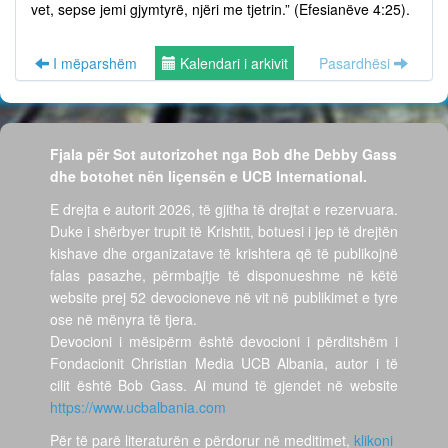
vet, sepse jemi gjymtyrë, njëri me tjetrin.” (Efesianëve 4:25).
I mëparshëm
Kalendari i arkivit
Pasardhësi
Fjala për Sot autorizohet nga Bob dhe Debby Gass
dhe botohet nën liçensën e UCB International.
E drejta e autorit 2026, të gjitha të drejtat e rezervuara.
Duke i shërbyer trupit të Krishtit, botuesi i jep të drejtën
kishave dhe organizatave të krishtera që të publikojnë
falas pasazhe, përmbajtje të disponueshme në këtë
website prej 52 devocioneve në vit në publikimet e tyre
ose në mënyra të tjera.
Devocioni i mësipërm është devocioni i përditshëm i
Fondacionit Christian Media UCB Albania, autor i të
cilit është Bob Gass. Ai mund të gjendet në website
https://www.ucbalbania.com
Për të parë literaturën e përdorur në meditimet,
klikoni