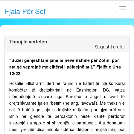
Fjala Për Sot
Thuaj të vërtetën
9. gusht e diel
“Buzët gënjeshtare janë të neveritshme për Zotin, por
ata që veprojnë me çiltërsi i pëlqejnë atij.” Fjalët e Urta
12:22
Rosalie Elliot arriti deri në raundin e katërt të një konkursi
kombëtar të drejtshkrimit në Ëashington, DC. Vajza
njëmbëdhjetë vjeçare nga Karolina e Jugut u pyet të
drejtshkruante fjalën “betim (në ang. ‘avowal’). Me theksin e
saj të butë jugor, ajo e drejtshkroi fjalën, por gjyqtarët nuk
ishin në gjendje të përcaktonin nëse kishte përdorur
shkronjën a apo e si shkronjën e parafundit. Ata debatuan
mes tyre për disa minuta ndërsa dëgjonin regjistrimin, por