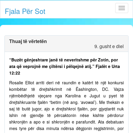
Fjala Për Sot
Thuaj të vërtetën
9. gusht e diel
“Buzët gënjeshtare janë të neveritshme për Zotin, por
ata që veprojnë me çiltërsi i pëlqejnë atij.” Fjalët e Urta
12:22
Rosalie Elliot arriti deri në raundin e katërt të një konkursi
kombëtar të drejtshkrimit në Ëashington, DC. Vajza
njëmbëdhjetë vjeçare nga Karolina e Jugut u pyet të
drejtshkruante fjalën “betim (në ang. ‘avowal’). Me theksin e
saj të butë jugor, ajo e drejtshkroi fjalën, por gjyqtarët nuk
ishin në gjendje të përcaktonin nëse kishte përdorur
shkronjën a apo e si shkronjën e parafundit. Ata debatuan
mes tyre për disa minuta ndërsa dëgjonin regjistrimin, por