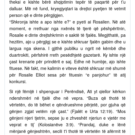
theksi e kishte bërë shqiptimin tepër të paqartë për t’u
dalluar. Më në fund, kryegjyqtari ia drejtoi pyetjen të vetmit
person që e dinte përgjigjen.
“Shkronja ishte a apo ishte e?” e pyeti ai Rosalien. Në atë
moment, e rrethuar nga nxënës të tjerë që pëshpëritnin,
Rosalie e dinte drejtshkrimin e saktë të fjalës. Megjithatë, pa
hezitim, ajo u përgjigj se e kishte shkruar fjalën gabim dhe u
largua nga skena. I gjithë publiku u ngrit në këmbë dhe
duartrokiti, përfshirë rreth pesëdhjetë gazetarë. Ky ishte një
çast krenarie për prindërit e saj. Edhe në humbje, ajo ishte
fituese. Në fakt, me kalimin e viteve është shkruar më shumë
për Rosalie Elliot sesa për fituesin “e panjohur” të atij
konkursi.
Si një fëmijë i shpenguar i Perëndisë, Ati yt qiellor kërkon
ndershmëri në fjalë dhe në vepra. “Buza që thotë të
vërtetën, do të bëhet e qëndrueshme përjetë, por gjuha që
gënjen zgjat vetëm një çast.” (Fjalët e Urta 12:19). “Mos
gënjeni njeri tjetrin, sepse ju e zhveshët njeriun e vjetër me
veprat e tij’ (Kolosianëve 3:9). “Prandaj, duke e lënë
mënjanë gënjeshtrën, secili t'i thotë të vërtetën të afërmit të