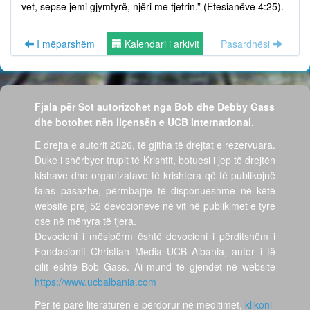
vet, sepse jemi gjymtyrë, njëri me tjetrin.” (Efesianëve 4:25).
I mëparshëm
Kalendari i arkivit
Pasardhësi
Fjala për Sot autorizohet nga Bob dhe Debby Gass
dhe botohet nën liçensën e UCB International.
E drejta e autorit 2026, të gjitha të drejtat e rezervuara.
Duke i shërbyer trupit të Krishtit, botuesi i jep të drejtën
kishave dhe organizatave të krishtera që të publikojnë
falas pasazhe, përmbajtje të disponueshme në këtë
website prej 52 devocioneve në vit në publikimet e tyre
ose në mënyra të tjera.
Devocioni i mësipërm është devocioni i përditshëm i
Fondacionit Christian Media UCB Albania, autor i të
cilit është Bob Gass. Ai mund të gjendet në website
https://www.ucbalbania.com
Për të parë literaturën e përdorur në meditimet,
klikoni