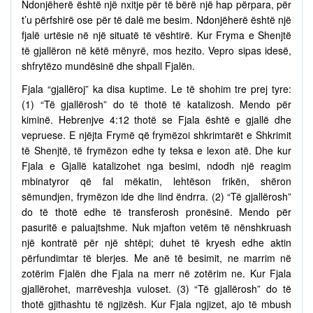
Ndonjëherë është një nxitje për të bërë një hap përpara, për
t’u përfshirë ose për të dalë me besim. Ndonjëherë është një
fjalë urtësie në një situatë të vështirë. Kur Fryma e Shenjtë
të gjallëron në këtë mënyrë, mos hezito. Vepro sipas idesë,
shfrytëzo mundësinë dhe shpall Fjalën.
Fjala “gjallëroj” ka disa kuptime. Le të shohim tre prej tyre:
(1) “Të gjallërosh” do të thotë të katalizosh. Mendo për
kiminë. Hebrenjve 4:12 thotë se Fjala është e gjallë dhe
vepruese. E njëjta Frymë që frymëzoi shkrimtarët e Shkrimit
të Shenjtë, të frymëzon edhe ty teksa e lexon atë. Dhe kur
Fjala e Gjallë katalizohet nga besimi, ndodh një reagim
mbinatyror që fal mëkatin, lehtëson frikën, shëron
sëmundjen, frymëzon ide dhe lind ëndrra. (2) “Të gjallërosh”
do të thotë edhe të transferosh pronësinë. Mendo për
pasuritë e paluajtshme. Nuk mjafton vetëm të nënshkruash
një kontratë për një shtëpi; duhet të kryesh edhe aktin
përfundimtar të blerjes. Me anë të besimit, ne marrim në
zotërim Fjalën dhe Fjala na merr në zotërim ne. Kur Fjala
gjallërohet, marrëveshja vuloset. (3) “Të gjallërosh” do të
thotë gjithashtu të ngjizësh. Kur Fjala ngjizet, ajo të mbush