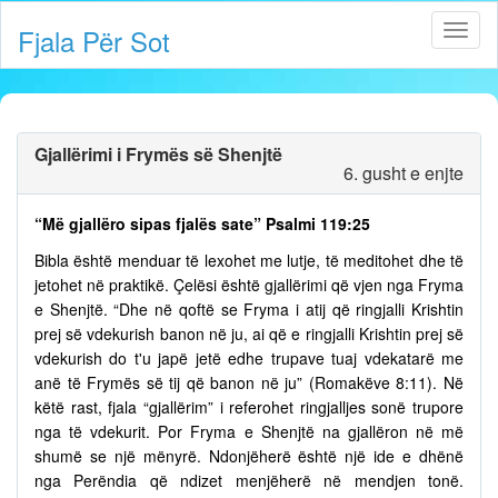
Fjala Për Sot
Gjallërimi i Frymës së Shenjtë
6. gusht e enjte
“Më gjallëro sipas fjalës sate” Psalmi 119:25
Bibla është menduar të lexohet me lutje, të meditohet dhe të
jetohet në praktikë. Çelësi është gjallërimi që vjen nga Fryma
e Shenjtë. “Dhe në qoftë se Fryma i atij që ringjalli Krishtin
prej së vdekurish banon në ju, ai që e ringjalli Krishtin prej së
vdekurish do t'u japë jetë edhe trupave tuaj vdekatarë me
anë të Frymës së tij që banon në ju” (Romakëve 8:11). Në
këtë rast, fjala “gjallërim” i referohet ringjalljes sonë trupore
nga të vdekurit. Por Fryma e Shenjtë na gjallëron në më
shumë se një mënyrë. Ndonjëherë është një ide e dhënë
nga Perëndia që ndizet menjëherë në mendjen tonë.