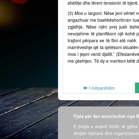
shëtitje dhe lëreni tensionin të bjer
(2)
Mos u largoni
. Nëse jeni vërtet n
angazhuar me bashkëshortin/en tuaj 
zgjidhje. Nëse njëri prej jush ësh
nevojshme të planifikoni një kohë 
trajtoni përpara se të flini atë nat
marrëveshje që ta qetësoni situatën 
mos i jepni vend djallit.” (Efesian
me çështjen. Të dy e meritoni këtë d
I mëparshëm
Fjala për Sot autorizohet nga
E drejta e autorit 2026, të gjitha 
drejtën kishave dhe organizatave