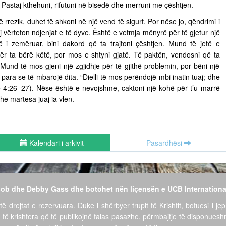
ë. Pastaj kthehuni, rifutuni në bisedë dhe merruni me çështjen.
ë rrezik, duhet të shkoni në një vend të sigurt. Por nëse jo, qëndrimi i
vërteton ndjenjat e të dyve. Është e vetmja mënyrë për të gjetur një
të i zemëruar, bini dakord që ta trajtoni çështjen. Mund të jetë e
për ta bërë këtë, por mos e shtyni gjatë. Të paktën, vendosni që ta
ë. Mund të mos gjeni një zgjidhje për të gjithë problemin, por bëni një
para se të mbarojë dita. “Dielli të mos perëndojë mbi inatin tuaj; dhe
ëve 4:26–27). Nëse është e nevojshme, caktoni një kohë për t’u marrë
he martesa juaj ia vlen.
Kalendari i arkivit
Pasardhësi
 Bob dhe Debby Gass dhe botohet nën liçensën e UCB Internationa
të drejtat e rezervuara. Duke i shërbyer trupit të Krishtit, botuesi i jep
 të krishtera që të publikojnë falas pasazhe, përmbajtje të disponues