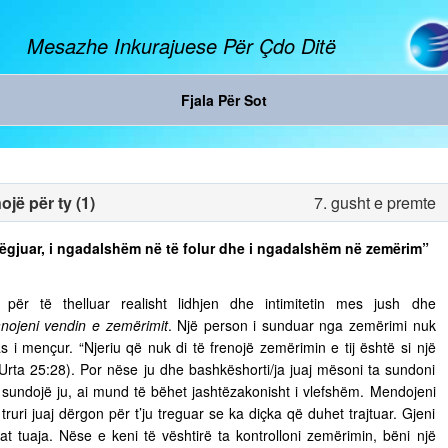
Mesazhe Inkurajuese Për Çdo Ditë
Fjala Për Sot
jë për ty (1)
7. gusht e premte
ë dëgjuar, i ngadalshëm në të folur dhe i ngadalshëm në zemërim”
ër të thelluar realisht lidhjen dhe intimitetin mes jush dhe
nojeni vendin e zemërimit
. Një person i sunduar nga zemërimi nuk
s i mençur. “Njeriu që nuk di të frenojë zemërimin e tij është si një
 Urta 25:28). Por nëse ju dhe bashkëshorti/ja juaj mësoni ta sundoni
ju sundojë ju, ai mund të bëhet jashtëzakonisht i vlefshëm. Mendojeni
truri juaj dërgon për t’ju treguar se ka diçka që duhet trajtuar. Gjeni
t tuaja. Nëse e keni të vështirë ta kontrolloni zemërimin, bëni një