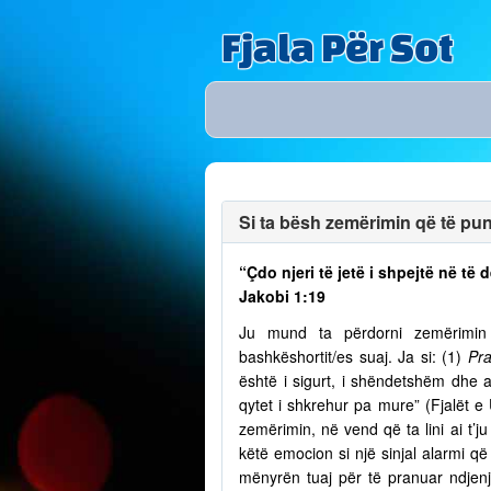
Fjala Për Sot
Si ta bësh zemërimin që të puno
“Çdo njeri të jetë i shpejtë në t
Jakobi 1:19
Ju mund ta përdorni zemërimin p
bashkëshortit/es suaj. Ja si: (1)
Pra
është i sigurt, i shëndetshëm dhe a
qytet i shkrehur pa mure” (Fjalët e
zemërimin, në vend që ta lini ai t’
këtë emocion si një sinjal alarmi që 
mënyrën tuaj për të pranuar ndjenja