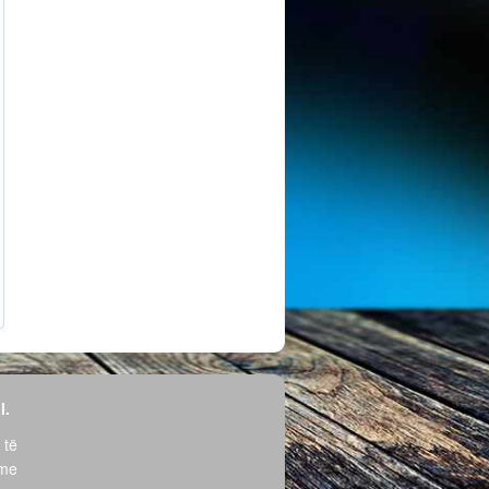
l.
 të
hme