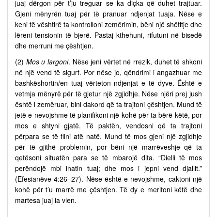
juaj dërgon për t’ju treguar se ka diçka që duhet trajtuar.
Gjeni mënyrën tuaj për të pranuar ndjenjat tuaja. Nëse e
keni të vështirë ta kontrolloni zemërimin, bëni një shëtitje dhe
lëreni tensionin të bjerë. Pastaj kthehuni, rifutuni në bisedë
dhe merruni me çështjen.
(2)
Mos u largoni
. Nëse jeni vërtet në rrezik, duhet të shkoni
në një vend të sigurt. Por nëse jo, qëndrimi i angazhuar me
bashkëshortin/en tuaj vërteton ndjenjat e të dyve. Është e
vetmja mënyrë për të gjetur një zgjidhje. Nëse njëri prej jush
është i zemëruar, bini dakord që ta trajtoni çështjen. Mund të
jetë e nevojshme të planifikoni një kohë për ta bërë këtë, por
mos e shtyni gjatë. Të paktën, vendosni që ta trajtoni
përpara se të flini atë natë. Mund të mos gjeni një zgjidhje
për të gjithë problemin, por bëni një marrëveshje që ta
qetësoni situatën para se të mbarojë dita. “Dielli të mos
perëndojë mbi inatin tuaj; dhe mos i jepni vend djallit.”
(Efesianëve 4:26–27). Nëse është e nevojshme, caktoni një
kohë për t’u marrë me çështjen. Të dy e meritoni këtë dhe
martesa juaj ia vlen.