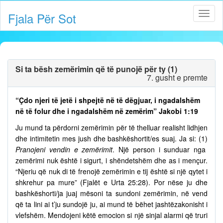
Fjala Për Sot
Si ta bësh zemërimin që të punojë për ty (1)
7. gusht e premte
“Çdo njeri të jetë i shpejtë në të dëgjuar, i ngadalshëm
në të folur dhe i ngadalshëm në zemërim” Jakobi 1:19
Ju mund ta përdorni zemërimin për të thelluar realisht lidhjen
dhe intimitetin mes jush dhe bashkëshortit/es suaj. Ja si: (1)
Pranojeni vendin e zemërimit
. Një person i sunduar nga
zemërimi nuk është i sigurt, i shëndetshëm dhe as i mençur.
“Njeriu që nuk di të frenojë zemërimin e tij është si një qytet i
shkrehur pa mure” (Fjalët e Urta 25:28). Por nëse ju dhe
bashkëshorti/ja juaj mësoni ta sundoni zemërimin, në vend
që ta lini ai t’ju sundojë ju, ai mund të bëhet jashtëzakonisht i
vlefshëm. Mendojeni këtë emocion si një sinjal alarmi që truri