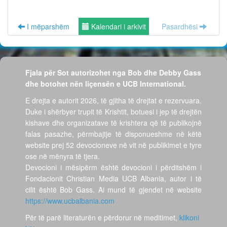
I mëparshëm
Kalendari i arkivit
Pasardhësi
Fjala për Sot autorizohet nga Bob dhe Debby Gass
dhe botohet nën liçensën e UCB International.
E drejta e autorit 2026, të gjitha të drejtat e rezervuara.
Duke i shërbyer trupit të Krishtit, botuesi i jep të drejtën
kishave dhe organizatave të krishtera që të publikojnë
falas pasazhe, përmbajtje të disponueshme në këtë
website prej 52 devocioneve në vit në publikimet e tyre
ose në mënyra të tjera.
Devocioni i mësipërm është devocioni i përditshëm i
Fondacionit Christian Media UCB Albania, autor i të
cilit është Bob Gass. Ai mund të gjendet në website
https://www.ucbalbania.com
Për të parë literaturën e përdorur në meditimet,
klikoni