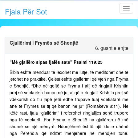
Fjala Për Sot
Gjallërimi i Frymës së Shenjtë
6. gusht e enjte
“Më gjallëro sipas fjalës sate” Psalmi 119:25
Bibla është menduar të lexohet me lutje, të meditohet dhe të
jetohet në praktikë. Çelësi është gjallërimi që vjen nga Fryma
e Shenjtë. “Dhe në qoftë se Fryma i atij që ringjalli Krishtin
prej së vdekurish banon në ju, ai që e ringjalli Krishtin prej së
vdekurish do t'u japë jetë edhe trupave tuaj vdekatarë me
anë të Frymës së tij që banon në ju” (Romakëve 8:11). Në
këtë rast, fjala “gjallërim” i referohet ringjalljes sonë trupore
nga të vdekurit. Por Fryma e Shenjtë na gjallëron në më
shumë se një mënyrë. Ndonjëherë është një ide e dhënë
nga Perëndia që ndizet menjëherë në mendjen tonë.