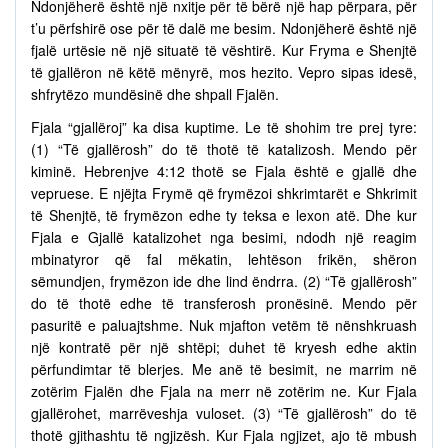
Ndonjëherë është një nxitje për të bërë një hap përpara, për
t’u përfshirë ose për të dalë me besim. Ndonjëherë është një
fjalë urtësie në një situatë të vështirë. Kur Fryma e Shenjtë
të gjallëron në këtë mënyrë, mos hezito. Vepro sipas idesë,
shfrytëzo mundësinë dhe shpall Fjalën.
Fjala “gjallëroj” ka disa kuptime. Le të shohim tre prej tyre:
(1) “Të gjallërosh” do të thotë të katalizosh. Mendo për
kiminë. Hebrenjve 4:12 thotë se Fjala është e gjallë dhe
vepruese. E njëjta Frymë që frymëzoi shkrimtarët e Shkrimit
të Shenjtë, të frymëzon edhe ty teksa e lexon atë. Dhe kur
Fjala e Gjallë katalizohet nga besimi, ndodh një reagim
mbinatyror që fal mëkatin, lehtëson frikën, shëron
sëmundjen, frymëzon ide dhe lind ëndrra. (2) “Të gjallërosh”
do të thotë edhe të transferosh pronësinë. Mendo për
pasuritë e paluajtshme. Nuk mjafton vetëm të nënshkruash
një kontratë për një shtëpi; duhet të kryesh edhe aktin
përfundimtar të blerjes. Me anë të besimit, ne marrim në
zotërim Fjalën dhe Fjala na merr në zotërim ne. Kur Fjala
gjallërohet, marrëveshja vuloset. (3) “Të gjallërosh” do të
thotë gjithashtu të ngjizësh. Kur Fjala ngjizet, ajo të mbush