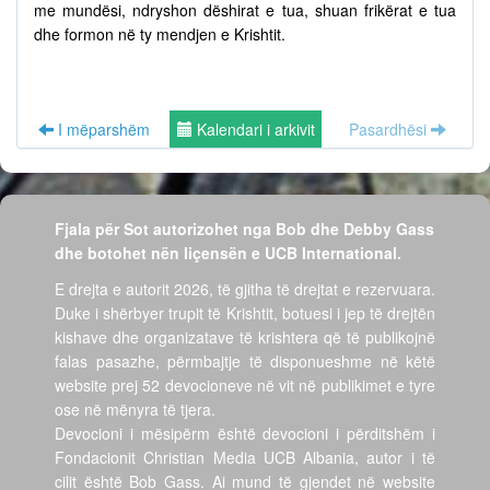
me mundësi, ndryshon dëshirat e tua, shuan frikërat e tua
dhe formon në ty mendjen e Krishtit.
I mëparshëm
Kalendari i arkivit
Pasardhësi
Fjala për Sot autorizohet nga Bob dhe Debby Gass
dhe botohet nën liçensën e UCB International.
E drejta e autorit 2026, të gjitha të drejtat e rezervuara.
Duke i shërbyer trupit të Krishtit, botuesi i jep të drejtën
kishave dhe organizatave të krishtera që të publikojnë
falas pasazhe, përmbajtje të disponueshme në këtë
website prej 52 devocioneve në vit në publikimet e tyre
ose në mënyra të tjera.
Devocioni i mësipërm është devocioni i përditshëm i
Fondacionit Christian Media UCB Albania, autor i të
cilit është Bob Gass. Ai mund të gjendet në website