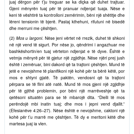
juaj dërgon për t’ju treguar se ka diçka që duhet trajtuar.
Gjeni mënyrën tuaj për të pranuar ndjenjat tuaja. Nëse e
keni të vështirë ta kontrolloni zemërimin, bëni një shëtitje dhe
lëreni tensionin të bjerë. Pastaj kthehuni, rifutuni në bisedë
dhe merruni me çështjen.
(2)
Mos u largoni
. Nëse jeni vërtet në rrezik, duhet të shkoni
në një vend të sigurt. Por nëse jo, qëndrimi i angazhuar me
bashkëshortin/en tuaj vërteton ndjenjat e të dyve. Është e
vetmja mënyrë për të gjetur një zgjidhje. Nëse njëri prej jush
është i zemëruar, bini dakord që ta trajtoni çështjen. Mund të
jetë e nevojshme të planifikoni një kohë për ta bërë këtë, por
mos e shtyni gjatë. Të paktën, vendosni që ta trajtoni
përpara se të flini atë natë. Mund të mos gjeni një zgjidhje
për të gjithë problemin, por bëni një marrëveshje që ta
qetësoni situatën para se të mbarojë dita. “Dielli të mos
perëndojë mbi inatin tuaj; dhe mos i jepni vend djallit.”
(Efesianëve 4:26–27). Nëse është e nevojshme, caktoni një
kohë për t’u marrë me çështjen. Të dy e meritoni këtë dhe
martesa juaj ia vlen.