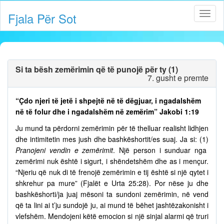
Fjala Për Sot
Si ta bësh zemërimin që të punojë për ty (1)
7. gusht e premte
“Çdo njeri të jetë i shpejtë në të dëgjuar, i ngadalshëm
në të folur dhe i ngadalshëm në zemërim” Jakobi 1:19
Ju mund ta përdorni zemërimin për të thelluar realisht lidhjen
dhe intimitetin mes jush dhe bashkëshortit/es suaj. Ja si: (1)
Pranojeni vendin e zemërimit
. Një person i sunduar nga
zemërimi nuk është i sigurt, i shëndetshëm dhe as i mençur.
“Njeriu që nuk di të frenojë zemërimin e tij është si një qytet i
shkrehur pa mure” (Fjalët e Urta 25:28). Por nëse ju dhe
bashkëshorti/ja juaj mësoni ta sundoni zemërimin, në vend
që ta lini ai t’ju sundojë ju, ai mund të bëhet jashtëzakonisht i
vlefshëm. Mendojeni këtë emocion si një sinjal alarmi që truri