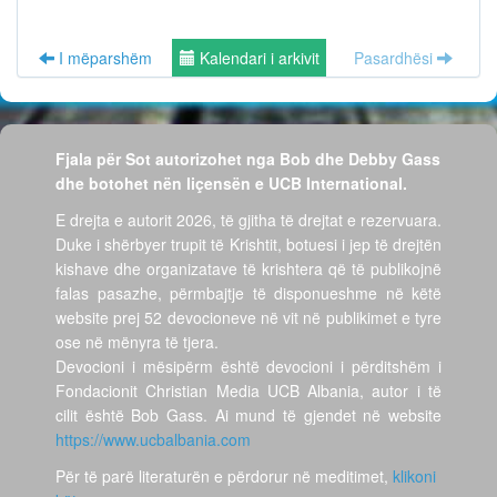
I mëparshëm
Kalendari i arkivit
Pasardhësi
Fjala për Sot autorizohet nga Bob dhe Debby Gass
dhe botohet nën liçensën e UCB International.
E drejta e autorit 2026, të gjitha të drejtat e rezervuara.
Duke i shërbyer trupit të Krishtit, botuesi i jep të drejtën
kishave dhe organizatave të krishtera që të publikojnë
falas pasazhe, përmbajtje të disponueshme në këtë
website prej 52 devocioneve në vit në publikimet e tyre
ose në mënyra të tjera.
Devocioni i mësipërm është devocioni i përditshëm i
Fondacionit Christian Media UCB Albania, autor i të
cilit është Bob Gass. Ai mund të gjendet në website
https://www.ucbalbania.com
Për të parë literaturën e përdorur në meditimet,
klikoni