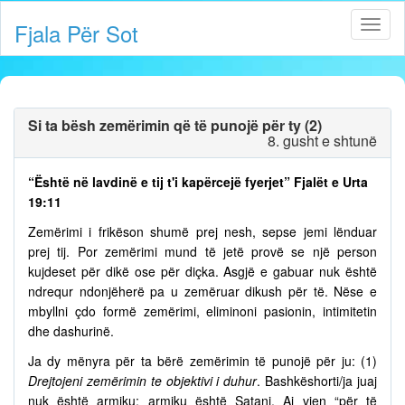
Fjala Për Sot
Si ta bësh zemërimin që të punojë për ty (2)
8. gusht e shtunë
“Është në lavdinë e tij t'i kapërcejë fyerjet” Fjalët e Urta
19:11
Zemërimi i frikëson shumë prej nesh, sepse jemi lënduar
prej tij. Por zemërimi mund të jetë provë se një person
kujdeset për dikë ose për diçka. Asgjë e gabuar nuk është
ndrequr ndonjëherë pa u zemëruar dikush për të. Nëse e
mbyllni çdo formë zemërimi, eliminoni pasionin, intimitetin
dhe dashurinë.
Ja dy mënyra për ta bërë zemërimin të punojë për ju: (1)
Drejtojeni zemërimin te objektivi i duhur
. Bashkëshorti/ja juaj
nuk është armiku; armiku është Satani. Ai vjen “për të