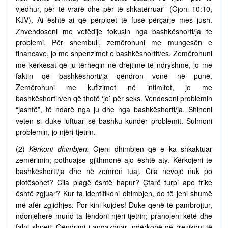
vjedhur, për të vrarë dhe për të shkatërruar” (Gjoni 10:10,
KJV). Ai është ai që përpiqet të fusë përçarje mes jush.
Zhvendoseni me vetëdije fokusin nga bashkëshorti/ja te
problemi. Për shembull, zemërohuni me mungesën e
financave, jo me shpenzimet e bashkëshortit/es. Zemërohuni
me kërkesat që ju tërheqin në drejtime të ndryshme, jo me
faktin që bashkëshorti/ja qëndron vonë në punë.
Zemërohuni me kufizimet në intimitet, jo me
bashkëshortin/en që thotë ‘jo’ për seks. Vendoseni problemin
“jashtë”, të ndarë nga ju dhe nga bashkëshorti/ja. Shiheni
veten si duke luftuar së bashku kundër problemit. Sulmoni
problemin, jo njëri-tjetrin.
(2)
Kërkoni dhimbjen.
Gjeni dhimbjen që e ka shkaktuar
zemërimin; pothuajse gjithmonë ajo është aty. Kërkojeni te
bashkëshorti/ja dhe në zemrën tuaj. Cila nevojë nuk po
plotësohet? Cila plagë është hapur? Çfarë turpi apo frike
është zgjuar? Kur ta identifikoni dhimbjen, do të jeni shumë
më afër zgjidhjes. Por kini kujdes! Duke qenë të pambrojtur,
ndonjëherë mund ta lëndoni njëri-tjetrin; pranojeni këtë dhe
falni shpejt. Qëndrimi i angazhuar, ndërkohë që rrezikoni të