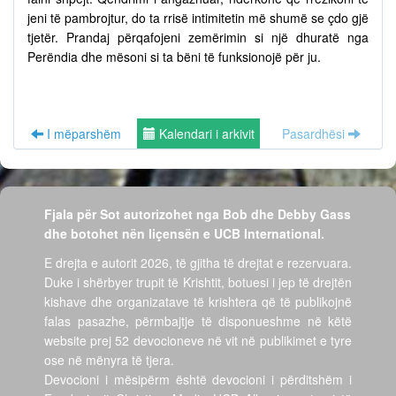
jeni të pambrojtur, do ta rrisë intimitetin më shumë se çdo gjë
tjetër. Prandaj përqafojeni zemërimin si një dhuratë nga
Perëndia dhe mësoni si ta bëni të funksionojë për ju.
I mëparshëm
Kalendari i arkivit
Pasardhësi
Fjala për Sot autorizohet nga Bob dhe Debby Gass
dhe botohet nën liçensën e UCB International.
E drejta e autorit 2026, të gjitha të drejtat e rezervuara.
Duke i shërbyer trupit të Krishtit, botuesi i jep të drejtën
kishave dhe organizatave të krishtera që të publikojnë
falas pasazhe, përmbajtje të disponueshme në këtë
website prej 52 devocioneve në vit në publikimet e tyre
ose në mënyra të tjera.
Devocioni i mësipërm është devocioni i përditshëm i