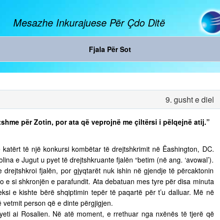
Mesazhe Inkurajuese Për Çdo Ditë
Fjala Për Sot
9. gusht e diel
shme për Zotin, por ata që veprojnë me çiltërsi i pëlqejnë atij.”
n e katërt të një konkursi kombëtar të drejtshkrimit në Ëashington, DC.
ina e Jugut u pyet të drejtshkruante fjalën “betim (në ang. ‘avowal’).
e drejtshkroi fjalën, por gjyqtarët nuk ishin në gjendje të përcaktonin
o e si shkronjën e parafundit. Ata debatuan mes tyre për disa minuta
eksi e kishte bërë shqiptimin tepër të paqartë për t’u dalluar. Më në
të vetmit person që e dinte përgjigjen.
pyeti ai Rosalien. Në atë moment, e rrethuar nga nxënës të tjerë që