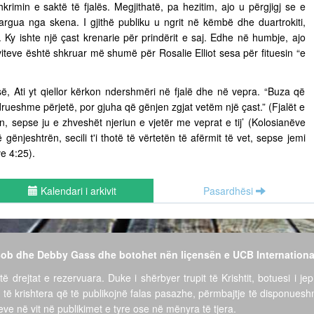
hkrimin e saktë të fjalës. Megjithatë, pa hezitim, ajo u përgjigj se e
argua nga skena. I gjithë publiku u ngrit në këmbë dhe duartrokiti,
. Ky ishte një çast krenarie për prindërit e saj. Edhe në humbje, ajo
 viteve është shkruar më shumë për Rosalie Elliot sesa për fituesin “e
së, Ati yt qiellor kërkon ndershmëri në fjalë dhe në vepra. “Buza që
drueshme përjetë, por gjuha që gënjen zgjat vetëm një çast.” (Fjalët e
rin, sepse ju e zhveshët njeriun e vjetër me veprat e tij’ (Kolosianëve
gënjeshtrën, secili t'i thotë të vërtetën të afërmit të vet, sepse jemi
ve 4:25).
Kalendari i arkivit
Pasardhësi
 Bob dhe Debby Gass dhe botohet nën liçensën e UCB Internationa
të drejtat e rezervuara. Duke i shërbyer trupit të Krishtit, botuesi i jep
 të krishtera që të publikojnë falas pasazhe, përmbajtje të disponues
ve në vit në publikimet e tyre ose në mënyra të tjera.