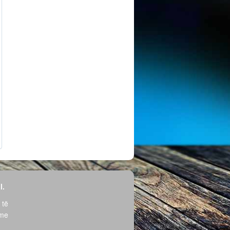
l.
 të
hme