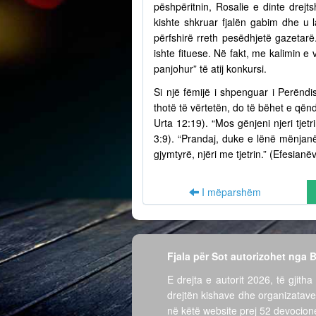
pëshpëritnin, Rosalie e dinte drejts
kishte shkruar fjalën gabim dhe u l
përfshirë rreth pesëdhjetë gazetarë
ishte fituese. Në fakt, me kalimin e
panjohur” të atij konkursi.
Si një fëmijë i shpenguar i Perëndi
thotë të vërtetën, do të bëhet e qën
Urta 12:19). “Mos gënjeni njeri tjet
3:9). “Prandaj, duke e lënë mënjanë 
gjymtyrë, njëri me tjetrin.” (Efesianë
I mëparshëm
Fjala për Sot autorizohet nga
E drejta e autorit 2026, të gjitha 
drejtën kishave dhe organizatave
në këtë website prej 52 devocione