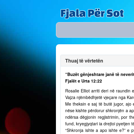
Fjala Për Sot
Thuaj të vërtetën
“Buzët gënjeshtare janë të neverit
Fjalët e Urta 12:22
Rosalie Elliot arriti deri në raundi
Vajza njëmbëdhjetë vjeçare nga Karol
Me theksin e saj të butë jugor, ajo 
nëse kishte përdorur shkronjën a ap
ndërsa dëgjonin regjistrimin, por th
fund, kryegjyqtari ia drejtoi pyetjen 
“Shkronja ishte a apo ishte e?” e 