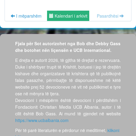
I mëparshëm
Kalendari i arkivit
Pasardhësi
Fjala për Sot autorizohet nga Bob dhe Debby Gass
dhe botohet nën liçensën e UCB International.
E drejta e autorit 2026, të gjitha të drejtat e rezervuara.
Duke i shërbyer trupit të Krishtit, botuesi i jep të drejtën
kishave dhe organizatave të krishtera që të publikojnë
falas pasazhe, përmbajtje të disponueshme në këtë
website prej 52 devocioneve në vit në publikimet e tyre
ose në mënyra të tjera.
Devocioni i mësipërm është devocioni i përditshëm i
Fondacionit Christian Media UCB Albania, autor i të
cilit është Bob Gass. Ai mund të gjendet në website
https://www.ucbalbania.com
Për të parë literaturën e përdorur në meditimet,
klikoni