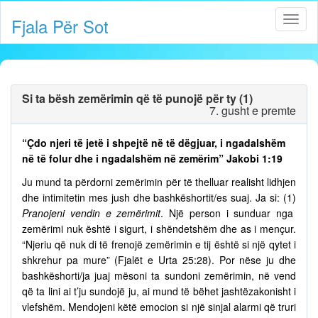
Fjala Për Sot
Si ta bësh zemërimin që të punojë për ty (1)
7. gusht e premte
“Çdo njeri të jetë i shpejtë në të dëgjuar, i ngadalshëm
në të folur dhe i ngadalshëm në zemërim” Jakobi 1:19
Ju mund ta përdorni zemërimin për të thelluar realisht lidhjen
dhe intimitetin mes jush dhe bashkëshortit/es suaj. Ja si: (1)
Pranojeni vendin e zemërimit
. Një person i sunduar nga
zemërimi nuk është i sigurt, i shëndetshëm dhe as i mençur.
“Njeriu që nuk di të frenojë zemërimin e tij është si një qytet i
shkrehur pa mure” (Fjalët e Urta 25:28). Por nëse ju dhe
bashkëshorti/ja juaj mësoni ta sundoni zemërimin, në vend
që ta lini ai t’ju sundojë ju, ai mund të bëhet jashtëzakonisht i
vlefshëm. Mendojeni këtë emocion si një sinjal alarmi që truri