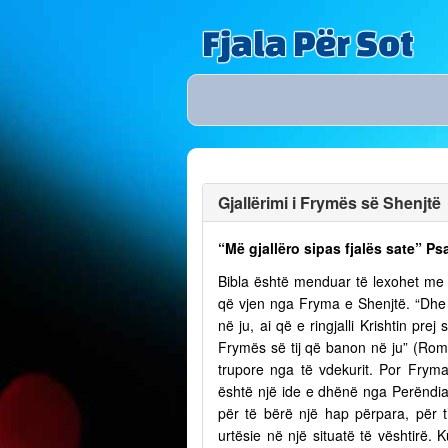
Fjala Për Sot
Gjallërimi i Frymës së Shenjtë
“Më gjallëro sipas fjalës sate” Ps
Bibla është menduar të lexohet me lu
që vjen nga Fryma e Shenjtë. “Dhe n
në ju, ai që e ringjalli Krishtin pr
Frymës së tij që banon në ju” (Romak
trupore nga të vdekurit. Por Fry
është një ide e dhënë nga Perëndia
për të bërë një hap përpara, për t
urtësie në një situatë të vështirë.