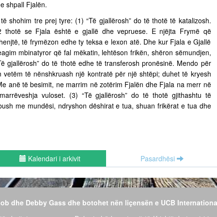
e shpall Fjalën.
 të shohim tre prej tyre: (1) “Të gjallërosh” do të thotë të katalizosh.
 thotë se Fjala është e gjallë dhe vepruese. E njëjta Frymë që
henjtë, të frymëzon edhe ty teksa e lexon atë. Dhe kur Fjala e Gjallë
eagim mbinatyror që fal mëkatin, lehtëson frikën, shëron sëmundjen,
Të gjallërosh” do të thotë edhe të transferosh pronësinë. Mendo për
n vetëm të nënshkruash një kontratë për një shtëpi; duhet të kryesh
 Me anë të besimit, ne marrim në zotërim Fjalën dhe Fjala na merr në
 marrëveshja vuloset. (3) “Të gjallërosh” do të thotë gjithashtu të
 mbush me mundësi, ndryshon dëshirat e tua, shuan frikërat e tua dhe
Kalendari i arkivit
Pasardhësi
 Bob dhe Debby Gass dhe botohet nën liçensën e UCB Internationa