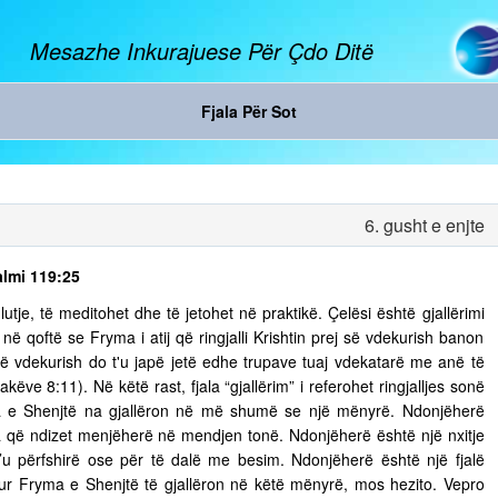
Mesazhe Inkurajuese Për Çdo Ditë
Fjala Për Sot
6. gusht e enjte
almi 119:25
tje, të meditohet dhe të jetohet në praktikë. Çelësi është gjallërimi
ë qoftë se Fryma i atij që ringjalli Krishtin prej së vdekurish banon
ej së vdekurish do t'u japë jetë edhe trupave tuaj vdekatarë me anë të
ëve 8:11). Në këtë rast, fjala “gjallërim” i referohet ringjalljes sonë
ma e Shenjtë na gjallëron në më shumë se një mënyrë. Ndonjëherë
 që ndizet menjëherë në mendjen tonë. Ndonjëherë është një nxitje
’u përfshirë ose për të dalë me besim. Ndonjëherë është një fjalë
 Kur Fryma e Shenjtë të gjallëron në këtë mënyrë, mos hezito. Vepro