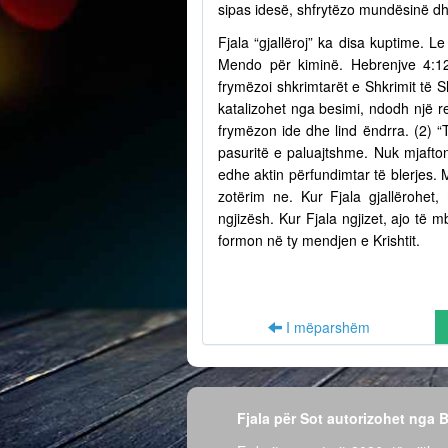
sipas idesë, shfrytëzo mundësinë dh
Fjala “gjallëroj” ka disa kuptime. Le
Mendo për kiminë. Hebrenjve 4:12
frymëzoi shkrimtarët e Shkrimit të S
katalizohet nga besimi, ndodh një r
frymëzon ide dhe lind ëndrra. (2) “
pasuritë e paluajtshme. Nuk mjafto
edhe aktin përfundimtar të blerjes.
zotërim ne. Kur Fjala gjallërohet,
ngjizësh. Kur Fjala ngjizet, ajo të
formon në ty mendjen e Krishtit.
I mëparshëm
Fjala për Sot autorizohet nga