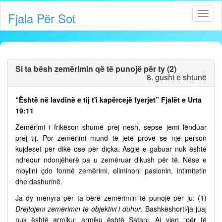
Fjala Për Sot
Si ta bësh zemërimin që të punojë për ty (2)
8. gusht e shtunë
“Është në lavdinë e tij t'i kapërcejë fyerjet” Fjalët e Urta
19:11
Zemërimi i frikëson shumë prej nesh, sepse jemi lënduar
prej tij. Por zemërimi mund të jetë provë se një person
kujdeset për dikë ose për diçka. Asgjë e gabuar nuk është
ndrequr ndonjëherë pa u zemëruar dikush për të. Nëse e
mbyllni çdo formë zemërimi, eliminoni pasionin, intimitetin
dhe dashurinë.
Ja dy mënyra për ta bërë zemërimin të punojë për ju: (1)
Drejtojeni zemërimin te objektivi i duhur
. Bashkëshorti/ja juaj
nuk është armiku; armiku është Satani. Ai vjen “për të