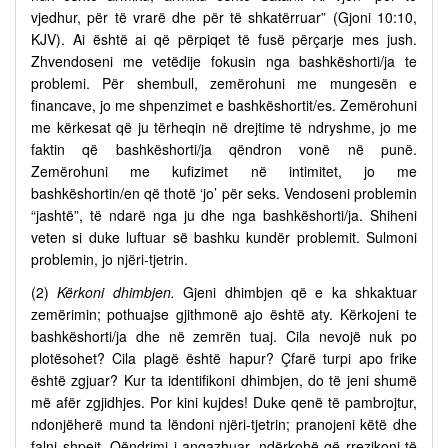
vjedhur, për të vrarë dhe për të shkatërruar” (Gjoni 10:10,
KJV). Ai është ai që përpiqet të fusë përçarje mes jush.
Zhvendoseni me vetëdije fokusin nga bashkëshorti/ja te
problemi. Për shembull, zemërohuni me mungesën e
financave, jo me shpenzimet e bashkëshortit/es. Zemërohuni
me kërkesat që ju tërheqin në drejtime të ndryshme, jo me
faktin që bashkëshorti/ja qëndron vonë në punë.
Zemërohuni me kufizimet në intimitet, jo me
bashkëshortin/en që thotë ‘jo’ për seks. Vendoseni problemin
“jashtë”, të ndarë nga ju dhe nga bashkëshorti/ja. Shiheni
veten si duke luftuar së bashku kundër problemit. Sulmoni
problemin, jo njëri-tjetrin.
(2)
Kërkoni dhimbjen.
Gjeni dhimbjen që e ka shkaktuar
zemërimin; pothuajse gjithmonë ajo është aty. Kërkojeni te
bashkëshorti/ja dhe në zemrën tuaj. Cila nevojë nuk po
plotësohet? Cila plagë është hapur? Çfarë turpi apo frike
është zgjuar? Kur ta identifikoni dhimbjen, do të jeni shumë
më afër zgjidhjes. Por kini kujdes! Duke qenë të pambrojtur,
ndonjëherë mund ta lëndoni njëri-tjetrin; pranojeni këtë dhe
falni shpejt. Qëndrimi i angazhuar, ndërkohë që rrezikoni të