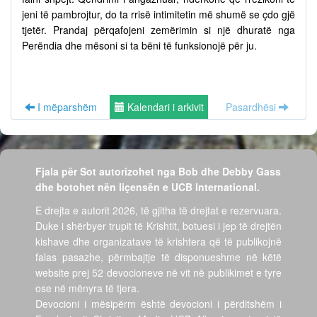
jeni të pambrojtur, do ta rrisë intimitetin më shumë se çdo gjë
tjetër. Prandaj përqafojeni zemërimin si një dhuratë nga
Perëndia dhe mësoni si ta bëni të funksionojë për ju.
I mëparshëm
Kalendari i arkivit
Pasardhësi
Fjala për Sot autorizohet nga Bob dhe Debby Gass
dhe botohet nën liçensën e UCB International.
E drejta e autorit 2026, të gjitha të drejtat e rezervuara.
Duke i shërbyer trupit të Krishtit, botuesi i jep të drejtën
kishave dhe organizatave të krishtera që të publikojnë
falas pasazhe, përmbajtje të disponueshme në këtë
website prej 52 devocioneve në vit në publikimet e tyre
ose në mënyra të tjera.
Devocioni i mësipërm është devocioni i përditshëm i