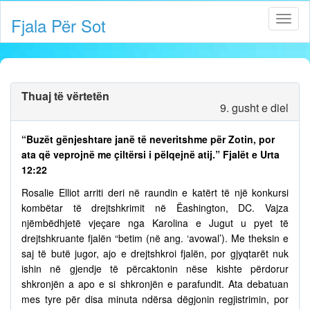
Fjala Për Sot
Thuaj të vërtetën
9. gusht e diel
“Buzët gënjeshtare janë të neveritshme për Zotin, por
ata që veprojnë me çiltërsi i pëlqejnë atij.” Fjalët e Urta
12:22
Rosalie Elliot arriti deri në raundin e katërt të një konkursi
kombëtar të drejtshkrimit në Ëashington, DC. Vajza
njëmbëdhjetë vjeçare nga Karolina e Jugut u pyet të
drejtshkruante fjalën “betim (në ang. ‘avowal’). Me theksin e
saj të butë jugor, ajo e drejtshkroi fjalën, por gjyqtarët nuk
ishin në gjendje të përcaktonin nëse kishte përdorur
shkronjën a apo e si shkronjën e parafundit. Ata debatuan
mes tyre për disa minuta ndërsa dëgjonin regjistrimin, por