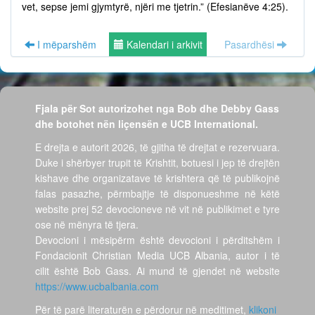
vet, sepse jemi gjymtyrë, njëri me tjetrin.” (Efesianëve 4:25).
I mëparshëm
Kalendari i arkivit
Pasardhësi
Fjala për Sot autorizohet nga Bob dhe Debby Gass
dhe botohet nën liçensën e UCB International.
E drejta e autorit 2026, të gjitha të drejtat e rezervuara.
Duke i shërbyer trupit të Krishtit, botuesi i jep të drejtën
kishave dhe organizatave të krishtera që të publikojnë
falas pasazhe, përmbajtje të disponueshme në këtë
website prej 52 devocioneve në vit në publikimet e tyre
ose në mënyra të tjera.
Devocioni i mësipërm është devocioni i përditshëm i
Fondacionit Christian Media UCB Albania, autor i të
cilit është Bob Gass. Ai mund të gjendet në website
https://www.ucbalbania.com
Për të parë literaturën e përdorur në meditimet,
klikoni