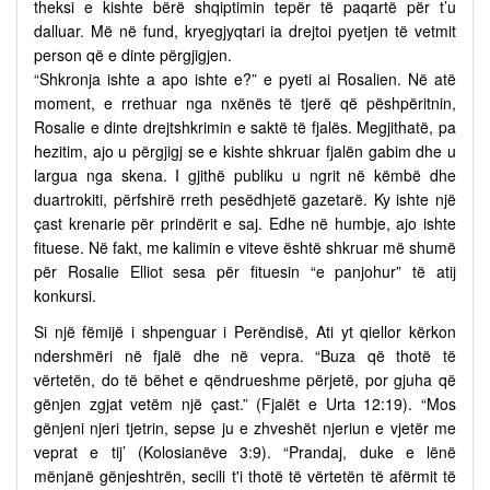
theksi e kishte bërë shqiptimin tepër të paqartë për t’u
dalluar. Më në fund, kryegjyqtari ia drejtoi pyetjen të vetmit
person që e dinte përgjigjen.
“Shkronja ishte a apo ishte e?” e pyeti ai Rosalien. Në atë
moment, e rrethuar nga nxënës të tjerë që pëshpëritnin,
Rosalie e dinte drejtshkrimin e saktë të fjalës. Megjithatë, pa
hezitim, ajo u përgjigj se e kishte shkruar fjalën gabim dhe u
largua nga skena. I gjithë publiku u ngrit në këmbë dhe
duartrokiti, përfshirë rreth pesëdhjetë gazetarë. Ky ishte një
çast krenarie për prindërit e saj. Edhe në humbje, ajo ishte
fituese. Në fakt, me kalimin e viteve është shkruar më shumë
për Rosalie Elliot sesa për fituesin “e panjohur” të atij
konkursi.
Si një fëmijë i shpenguar i Perëndisë, Ati yt qiellor kërkon
ndershmëri në fjalë dhe në vepra. “Buza që thotë të
vërtetën, do të bëhet e qëndrueshme përjetë, por gjuha që
gënjen zgjat vetëm një çast.” (Fjalët e Urta 12:19). “Mos
gënjeni njeri tjetrin, sepse ju e zhveshët njeriun e vjetër me
veprat e tij’ (Kolosianëve 3:9). “Prandaj, duke e lënë
mënjanë gënjeshtrën, secili t'i thotë të vërtetën të afërmit të