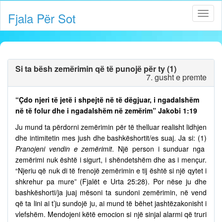
Fjala Për Sot
Si ta bësh zemërimin që të punojë për ty (1)
7. gusht e premte
“Çdo njeri të jetë i shpejtë në të dëgjuar, i ngadalshëm
në të folur dhe i ngadalshëm në zemërim” Jakobi 1:19
Ju mund ta përdorni zemërimin për të thelluar realisht lidhjen
dhe intimitetin mes jush dhe bashkëshortit/es suaj. Ja si: (1)
Pranojeni vendin e zemërimit
. Një person i sunduar nga
zemërimi nuk është i sigurt, i shëndetshëm dhe as i mençur.
“Njeriu që nuk di të frenojë zemërimin e tij është si një qytet i
shkrehur pa mure” (Fjalët e Urta 25:28). Por nëse ju dhe
bashkëshorti/ja juaj mësoni ta sundoni zemërimin, në vend
që ta lini ai t’ju sundojë ju, ai mund të bëhet jashtëzakonisht i
vlefshëm. Mendojeni këtë emocion si një sinjal alarmi që truri