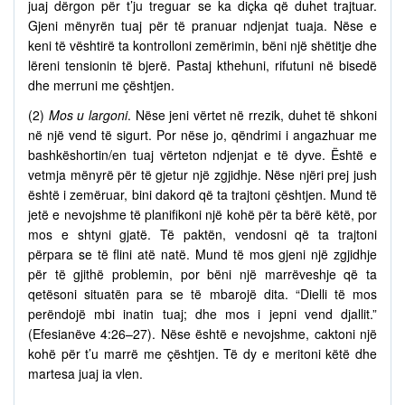
juaj dërgon për t’ju treguar se ka diçka që duhet trajtuar.
Gjeni mënyrën tuaj për të pranuar ndjenjat tuaja. Nëse e
keni të vështirë ta kontrolloni zemërimin, bëni një shëtitje dhe
lëreni tensionin të bjerë. Pastaj kthehuni, rifutuni në bisedë
dhe merruni me çështjen.
(2)
Mos u largoni
. Nëse jeni vërtet në rrezik, duhet të shkoni
në një vend të sigurt. Por nëse jo, qëndrimi i angazhuar me
bashkëshortin/en tuaj vërteton ndjenjat e të dyve. Është e
vetmja mënyrë për të gjetur një zgjidhje. Nëse njëri prej jush
është i zemëruar, bini dakord që ta trajtoni çështjen. Mund të
jetë e nevojshme të planifikoni një kohë për ta bërë këtë, por
mos e shtyni gjatë. Të paktën, vendosni që ta trajtoni
përpara se të flini atë natë. Mund të mos gjeni një zgjidhje
për të gjithë problemin, por bëni një marrëveshje që ta
qetësoni situatën para se të mbarojë dita. “Dielli të mos
perëndojë mbi inatin tuaj; dhe mos i jepni vend djallit.”
(Efesianëve 4:26–27). Nëse është e nevojshme, caktoni një
kohë për t’u marrë me çështjen. Të dy e meritoni këtë dhe
martesa juaj ia vlen.