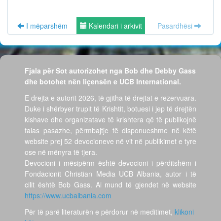
I mëparshëm
Kalendari i arkivit
Pasardhësi
Fjala për Sot autorizohet nga Bob dhe Debby Gass
dhe botohet nën liçensën e UCB International.
E drejta e autorit 2026, të gjitha të drejtat e rezervuara.
Duke i shërbyer trupit të Krishtit, botuesi i jep të drejtën
kishave dhe organizatave të krishtera që të publikojnë
falas pasazhe, përmbajtje të disponueshme në këtë
website prej 52 devocioneve në vit në publikimet e tyre
ose në mënyra të tjera.
Devocioni i mësipërm është devocioni i përditshëm i
Fondacionit Christian Media UCB Albania, autor i të
cilit është Bob Gass. Ai mund të gjendet në website
https://www.ucbalbania.com
Për të parë literaturën e përdorur në meditimet,
klikoni