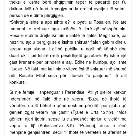
theksi e kishte bërë shqiptimin tepër të paqartë për t’u
dalluar. Më në fund, kryegjyqtari ia drejtoi pyetjen të vetmit
person që e dinte përgjigjen.
“Shkronja ishte a apo ishte e?” e pyeti ai Rosalien. Në atë
moment, e rrethuar nga nxënës të tjerë që pëshpëritnin,
Rosalie e dinte drejtshkrimin e saktë të fjalës. Megjithatë, pa
hezitim, ajo u përgjigj se e kishte shkruar fjalën gabim dhe u
largua nga skena. I gjithë publiku u ngrit në këmbë dhe
duartrokiti, përfshirë rreth pesëdhjetë gazetarë. Ky ishte një
çast krenarie për prindërit e saj. Edhe në humbje, ajo ishte
fituese. Në fakt, me kalimin e viteve është shkruar më shumë
për Rosalie Elliot sesa për fituesin “e panjohur” të atij
konkursi.
Si një fëmijë i shpenguar i Perëndisë, Ati yt qiellor kërkon
ndershmëri në fjalë dhe në vepra. “Buza që thotë të
vërtetën, do të bëhet e qëndrueshme përjetë, por gjuha që
gënjen zgjat vetëm një çast.” (Fjalët e Urta 12:19). “Mos
gënjeni njeri tjetrin, sepse ju e zhveshët njeriun e vjetër me
veprat e tij’ (Kolosianëve 3:9). “Prandaj, duke e lënë
mënjanë gënjeshtrën, secili t'i thotë të vërtetën të afërmit të