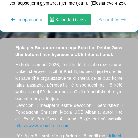
vet, sepse jemi gjymtyrë, njëri me tjetrin.” (Efesianëve 4:25).
I mëparshëm
Kalendari i arkivit
Pasardhësi
Fjala për Sot autorizohet nga Bob dhe Debby Gass
dhe botohet nën liçensën e UCB International.
E drejta e autorit 2026, të gjitha të drejtat e rezervuara.
Duke i shërbyer trupit të Krishtit, botuesi i jep të drejtën
kishave dhe organizatave të krishtera që të publikojnë
falas pasazhe, përmbajtje të disponueshme në këtë
website prej 52 devocioneve në vit në publikimet e tyre
ose në mënyra të tjera.
Devocioni i mësipërm është devocioni i përditshëm i
Fondacionit Christian Media UCB Albania, autor i të
cilit është Bob Gass. Ai mund të gjendet në website
https://www.ucbalbania.com
Për të parë literaturën e përdorur në meditimet,
klikoni