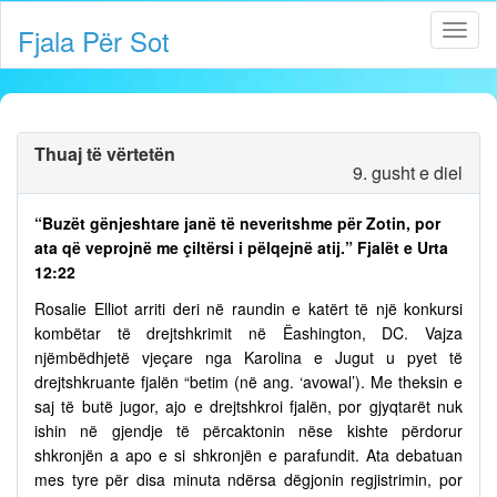
Fjala Për Sot
Thuaj të vërtetën
9. gusht e diel
“Buzët gënjeshtare janë të neveritshme për Zotin, por
ata që veprojnë me çiltërsi i pëlqejnë atij.” Fjalët e Urta
12:22
Rosalie Elliot arriti deri në raundin e katërt të një konkursi
kombëtar të drejtshkrimit në Ëashington, DC. Vajza
njëmbëdhjetë vjeçare nga Karolina e Jugut u pyet të
drejtshkruante fjalën “betim (në ang. ‘avowal’). Me theksin e
saj të butë jugor, ajo e drejtshkroi fjalën, por gjyqtarët nuk
ishin në gjendje të përcaktonin nëse kishte përdorur
shkronjën a apo e si shkronjën e parafundit. Ata debatuan
mes tyre për disa minuta ndërsa dëgjonin regjistrimin, por