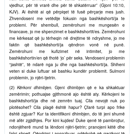
vjedhur, për të vrarë dhe për të shkatërruar” (Gjoni 10:10,
KJV). Ai është ai që përpiqet të fusë përçarje mes jush.
Zhvendoseni me vetëdije fokusin nga bashkëshorti/ja te
problemi. Për shembull, zemërohuni me mungesën e
financave, jo me shpenzimet e bashkëshortit/es. Zemërohuni
me kërkesat që ju tërheqin në drejtime të ndryshme, jo me
faktin që bashkëshorti/ja qëndron vonë në punë.
Zemërohuni me kufizimet në intimitet, jo me
bashkëshortin/en që thotë ‘jo’ për seks. Vendoseni problemin
“jashtë”, të ndarë nga ju dhe nga bashkëshorti/ja. Shiheni
veten si duke luftuar së bashku kundër problemit. Sulmoni
problemin, jo njëri-tjetrin.
(2)
Kërkoni dhimbjen.
Gjeni dhimbjen që e ka shkaktuar
zemërimin; pothuajse gjithmonë ajo është aty. Kërkojeni te
bashkëshorti/ja dhe në zemrën tuaj. Cila nevojë nuk po
plotësohet? Cila plagë është hapur? Çfarë turpi apo frike
është zgjuar? Kur ta identifikoni dhimbjen, do të jeni shumë
më afër zgjidhjes. Por kini kujdes! Duke qenë të pambrojtur,
ndonjëherë mund ta lëndoni njëri-tjetrin; pranojeni këtë dhe
falni shpejt. Qëndrimi i angazhuar, ndërkohë që rrezikoni të