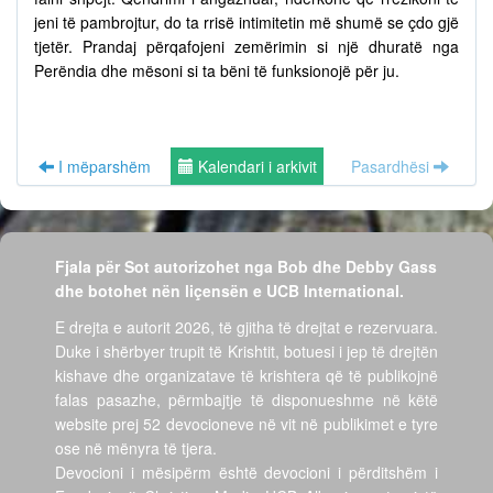
jeni të pambrojtur, do ta rrisë intimitetin më shumë se çdo gjë
tjetër. Prandaj përqafojeni zemërimin si një dhuratë nga
Perëndia dhe mësoni si ta bëni të funksionojë për ju.
I mëparshëm
Kalendari i arkivit
Pasardhësi
Fjala për Sot autorizohet nga Bob dhe Debby Gass
dhe botohet nën liçensën e UCB International.
E drejta e autorit 2026, të gjitha të drejtat e rezervuara.
Duke i shërbyer trupit të Krishtit, botuesi i jep të drejtën
kishave dhe organizatave të krishtera që të publikojnë
falas pasazhe, përmbajtje të disponueshme në këtë
website prej 52 devocioneve në vit në publikimet e tyre
ose në mënyra të tjera.
Devocioni i mësipërm është devocioni i përditshëm i