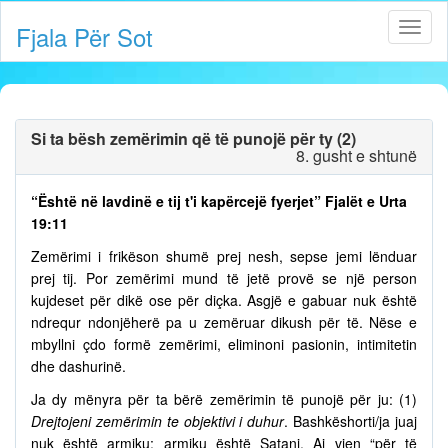
Fjala Për Sot
Si ta bësh zemërimin që të punojë për ty (2)
8. gusht e shtunë
“Është në lavdinë e tij t'i kapërcejë fyerjet” Fjalët e Urta
19:11
Zemërimi i frikëson shumë prej nesh, sepse jemi lënduar
prej tij. Por zemërimi mund të jetë provë se një person
kujdeset për dikë ose për diçka. Asgjë e gabuar nuk është
ndrequr ndonjëherë pa u zemëruar dikush për të. Nëse e
mbyllni çdo formë zemërimi, eliminoni pasionin, intimitetin
dhe dashurinë.
Ja dy mënyra për ta bërë zemërimin të punojë për ju: (1)
Drejtojeni zemërimin te objektivi i duhur
. Bashkëshorti/ja juaj
nuk është armiku; armiku është Satani. Ai vjen “për të