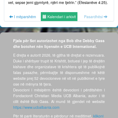
vet, sepse jemi gjymtyrë, njëri me tjetrin.” (Efesianëve 4:25).
I mëparshëm
Kalendari i arkivit
Pasardhësi
Fjala për Sot autorizohet nga Bob dhe Debby Gass
dhe botohet nën liçensën e UCB International.
E drejta e autorit 2026, të gjitha të drejtat e rezervuara.
Duke i shërbyer trupit të Krishtit, botuesi i jep të drejtën
kishave dhe organizatave të krishtera që të publikojnë
falas pasazhe, përmbajtje të disponueshme në këtë
website prej 52 devocioneve në vit në publikimet e tyre
ose në mënyra të tjera.
Devocioni i mësipërm është devocioni i përditshëm i
Fondacionit Christian Media UCB Albania, autor i të
cilit është Bob Gass. Ai mund të gjendet në website
https://www.ucbalbania.com
Për të parë literaturën e përdorur në meditimet,
klikoni