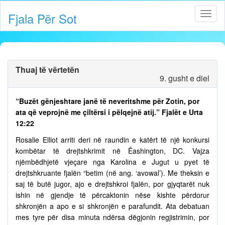
Fjala Për Sot
Thuaj të vërtetën
9. gusht e diel
“Buzët gënjeshtare janë të neveritshme për Zotin, por
ata që veprojnë me çiltërsi i pëlqejnë atij.” Fjalët e Urta
12:22
Rosalie Elliot arriti deri në raundin e katërt të një konkursi
kombëtar të drejtshkrimit në Ëashington, DC. Vajza
njëmbëdhjetë vjeçare nga Karolina e Jugut u pyet të
drejtshkruante fjalën “betim (në ang. ‘avowal’). Me theksin e
saj të butë jugor, ajo e drejtshkroi fjalën, por gjyqtarët nuk
ishin në gjendje të përcaktonin nëse kishte përdorur
shkronjën a apo e si shkronjën e parafundit. Ata debatuan
mes tyre për disa minuta ndërsa dëgjonin regjistrimin, por