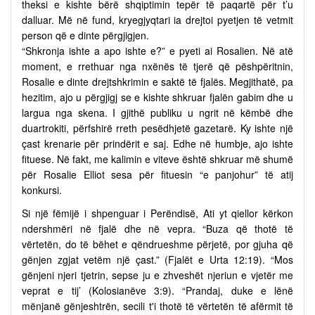
theksi e kishte bërë shqiptimin tepër të paqartë për t’u
dalluar. Më në fund, kryegjyqtari ia drejtoi pyetjen të vetmit
person që e dinte përgjigjen.
“Shkronja ishte a apo ishte e?” e pyeti ai Rosalien. Në atë
moment, e rrethuar nga nxënës të tjerë që pëshpëritnin,
Rosalie e dinte drejtshkrimin e saktë të fjalës. Megjithatë, pa
hezitim, ajo u përgjigj se e kishte shkruar fjalën gabim dhe u
largua nga skena. I gjithë publiku u ngrit në këmbë dhe
duartrokiti, përfshirë rreth pesëdhjetë gazetarë. Ky ishte një
çast krenarie për prindërit e saj. Edhe në humbje, ajo ishte
fituese. Në fakt, me kalimin e viteve është shkruar më shumë
për Rosalie Elliot sesa për fituesin “e panjohur” të atij
konkursi.
Si një fëmijë i shpenguar i Perëndisë, Ati yt qiellor kërkon
ndershmëri në fjalë dhe në vepra. “Buza që thotë të
vërtetën, do të bëhet e qëndrueshme përjetë, por gjuha që
gënjen zgjat vetëm një çast.” (Fjalët e Urta 12:19). “Mos
gënjeni njeri tjetrin, sepse ju e zhveshët njeriun e vjetër me
veprat e tij’ (Kolosianëve 3:9). “Prandaj, duke e lënë
mënjanë gënjeshtrën, secili t'i thotë të vërtetën të afërmit të