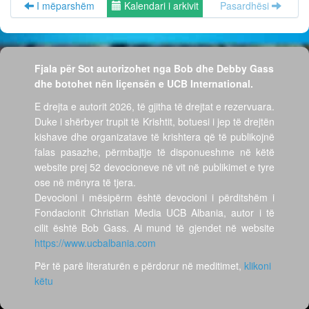
I mëparshëm
Kalendari i arkivit
Pasardhësi
Fjala për Sot autorizohet nga Bob dhe Debby Gass
dhe botohet nën liçensën e UCB International.
E drejta e autorit 2026, të gjitha të drejtat e rezervuara.
Duke i shërbyer trupit të Krishtit, botuesi i jep të drejtën
kishave dhe organizatave të krishtera që të publikojnë
falas pasazhe, përmbajtje të disponueshme në këtë
website prej 52 devocioneve në vit në publikimet e tyre
ose në mënyra të tjera.
Devocioni i mësipërm është devocioni i përditshëm i
Fondacionit Christian Media UCB Albania, autor i të
cilit është Bob Gass. Ai mund të gjendet në website
https://www.ucbalbania.com
Për të parë literaturën e përdorur në meditimet,
klikoni
këtu