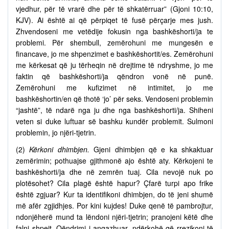
vjedhur, për të vrarë dhe për të shkatërruar” (Gjoni 10:10,
KJV). Ai është ai që përpiqet të fusë përçarje mes jush.
Zhvendoseni me vetëdije fokusin nga bashkëshorti/ja te
problemi. Për shembull, zemërohuni me mungesën e
financave, jo me shpenzimet e bashkëshortit/es. Zemërohuni
me kërkesat që ju tërheqin në drejtime të ndryshme, jo me
faktin që bashkëshorti/ja qëndron vonë në punë.
Zemërohuni me kufizimet në intimitet, jo me
bashkëshortin/en që thotë ‘jo’ për seks. Vendoseni problemin
“jashtë”, të ndarë nga ju dhe nga bashkëshorti/ja. Shiheni
veten si duke luftuar së bashku kundër problemit. Sulmoni
problemin, jo njëri-tjetrin.
(2)
Kërkoni dhimbjen.
Gjeni dhimbjen që e ka shkaktuar
zemërimin; pothuajse gjithmonë ajo është aty. Kërkojeni te
bashkëshorti/ja dhe në zemrën tuaj. Cila nevojë nuk po
plotësohet? Cila plagë është hapur? Çfarë turpi apo frike
është zgjuar? Kur ta identifikoni dhimbjen, do të jeni shumë
më afër zgjidhjes. Por kini kujdes! Duke qenë të pambrojtur,
ndonjëherë mund ta lëndoni njëri-tjetrin; pranojeni këtë dhe
falni shpejt. Qëndrimi i angazhuar, ndërkohë që rrezikoni të