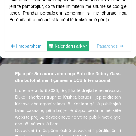
jeni të pambrojtur, do ta rrisë intimitetin më shumë se çdo gjë
tjetër. Prandaj përqafojeni zemërimin si një dhuratë nga
Perëndia dhe mësoni si ta bëni të funksionojë për ju.
I mëparshëm
Kalendari i arkivit
Pasardhësi
Fjala për Sot autorizohet nga Bob dhe Debby Gass
dhe botohet nën liçensën e UCB International.
E drejta e autorit 2026, të gjitha të drejtat e rezervuara.
Duke i shërbyer trupit të Krishtit, botuesi i jep të drejtën
kishave dhe organizatave të krishtera që të publikojnë
falas pasazhe, përmbajtje të disponueshme në këtë
website prej 52 devocioneve në vit në publikimet e tyre
ose në mënyra të tjera.
Devocioni i mësipërm është devocioni i përditshëm i