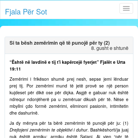
Fjala Për Sot
Si ta bësh zemërimin që të punojë për ty (2)
8. gusht e shtunë
“Është në lavdinë e tij t'i kapërcejë fyerjet” Fjalët e Urta
19:11
Zemërimi i frikëson shumë prej nesh, sepse jemi lënduar
prej tij. Por zemërimi mund të jetë provë se një person
kujdeset për dikë ose për diçka. Asgjë e gabuar nuk është
ndrequr ndonjëherë pa u zemëruar dikush për të. Nëse e
mbyllni çdo formë zemërimi, eliminoni pasionin, intimitetin
dhe dashurinë.
Ja dy mënyra për ta bërë zemërimin të punojë për ju: (1)
Drejtojeni zemërimin te objektivi i duhur
. Bashkëshorti/ja juaj
nuk është armiku; armiku është Satani. Ai vjen “për të