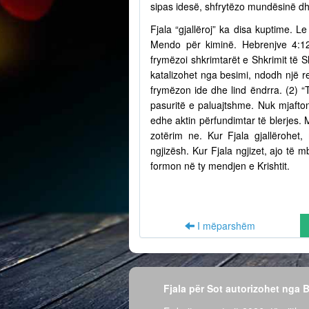
sipas idesë, shfrytëzo mundësinë dh
Fjala “gjallëroj” ka disa kuptime. Le
Mendo për kiminë. Hebrenjve 4:12
frymëzoi shkrimtarët e Shkrimit të S
katalizohet nga besimi, ndodh një r
frymëzon ide dhe lind ëndrra. (2) “
pasuritë e paluajtshme. Nuk mjafto
edhe aktin përfundimtar të blerjes.
zotërim ne. Kur Fjala gjallërohet,
ngjizësh. Kur Fjala ngjizet, ajo të
formon në ty mendjen e Krishtit.
I mëparshëm
Fjala për Sot autorizohet nga