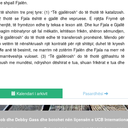
e shpall Fjalën.
 të shohim tre prej tyre: (1) “Të gjallërosh” do të thotë të katalizosh.
 thotë se Fjala është e gjallë dhe vepruese. E njëjta Frymë që
henjtë, të frymëzon edhe ty teksa e lexon atë. Dhe kur Fjala e Gjallë
eagim mbinatyror që fal mëkatin, lehtëson frikën, shëron sëmundjen,
Të gjallërosh” do të thotë edhe të transferosh pronësinë. Mendo për
n vetëm të nënshkruash një kontratë për një shtëpi; duhet të kryesh
 Me anë të besimit, ne marrim në zotërim Fjalën dhe Fjala na merr në
 marrëveshja vuloset. (3) “Të gjallërosh” do të thotë gjithashtu të
 mbush me mundësi, ndryshon dëshirat e tua, shuan frikërat e tua dhe
Kalendari i arkivit
Pasardhësi
 Bob dhe Debby Gass dhe botohet nën liçensën e UCB Internationa