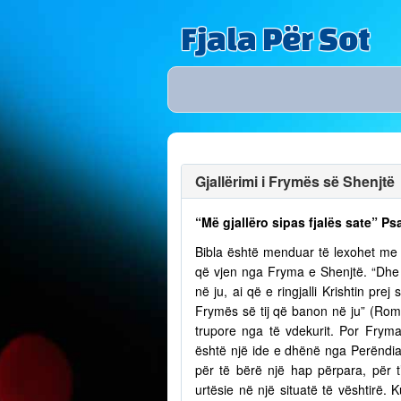
Fjala Për Sot
Gjallërimi i Frymës së Shenjtë
“Më gjallëro sipas fjalës sate” Ps
Bibla është menduar të lexohet me lu
që vjen nga Fryma e Shenjtë. “Dhe n
në ju, ai që e ringjalli Krishtin pr
Frymës së tij që banon në ju” (Romak
trupore nga të vdekurit. Por Fry
është një ide e dhënë nga Perëndia
për të bërë një hap përpara, për t
urtësie në një situatë të vështirë.