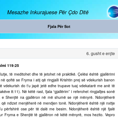
Mesazhe Inkurajuese Për Çdo Ditë
Fjala Për Sot
6. gusht e enjte
almi 119:25
tje, të meditohet dhe të jetohet në praktikë. Çelësi është gjallërimi
ë qoftë se Fryma i atij që ringjalli Krishtin prej së vdekurish banon
ej së vdekurish do t'u japë jetë edhe trupave tuaj vdekatarë me anë të
ëve 8:11). Në këtë rast, fjala “gjallërim” i referohet ringjalljes sonë
ma e Shenjtë na gjallëron në më shumë se një mënyrë. Ndonjëherë
 që ndizet menjëherë në mendjen tonë. Ndonjëherë është një nxitje
’u përfshirë ose për të dalë me besim. Ndonjëherë është një fjalë
 Kur Fryma e Shenjtë të gjallëron në këtë mënyrë, mos hezito. Vepro