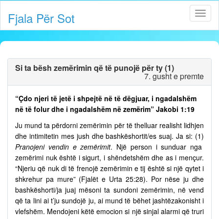
Fjala Për Sot
Si ta bësh zemërimin që të punojë për ty (1)
7. gusht e premte
“Çdo njeri të jetë i shpejtë në të dëgjuar, i ngadalshëm
në të folur dhe i ngadalshëm në zemërim” Jakobi 1:19
Ju mund ta përdorni zemërimin për të thelluar realisht lidhjen
dhe intimitetin mes jush dhe bashkëshortit/es suaj. Ja si: (1)
Pranojeni vendin e zemërimit
. Një person i sunduar nga
zemërimi nuk është i sigurt, i shëndetshëm dhe as i mençur.
“Njeriu që nuk di të frenojë zemërimin e tij është si një qytet i
shkrehur pa mure” (Fjalët e Urta 25:28). Por nëse ju dhe
bashkëshorti/ja juaj mësoni ta sundoni zemërimin, në vend
që ta lini ai t’ju sundojë ju, ai mund të bëhet jashtëzakonisht i
vlefshëm. Mendojeni këtë emocion si një sinjal alarmi që truri