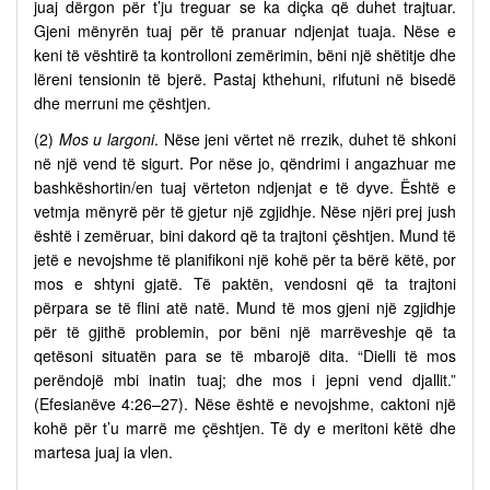
juaj dërgon për t’ju treguar se ka diçka që duhet trajtuar.
Gjeni mënyrën tuaj për të pranuar ndjenjat tuaja. Nëse e
keni të vështirë ta kontrolloni zemërimin, bëni një shëtitje dhe
lëreni tensionin të bjerë. Pastaj kthehuni, rifutuni në bisedë
dhe merruni me çështjen.
(2)
Mos u largoni
. Nëse jeni vërtet në rrezik, duhet të shkoni
në një vend të sigurt. Por nëse jo, qëndrimi i angazhuar me
bashkëshortin/en tuaj vërteton ndjenjat e të dyve. Është e
vetmja mënyrë për të gjetur një zgjidhje. Nëse njëri prej jush
është i zemëruar, bini dakord që ta trajtoni çështjen. Mund të
jetë e nevojshme të planifikoni një kohë për ta bërë këtë, por
mos e shtyni gjatë. Të paktën, vendosni që ta trajtoni
përpara se të flini atë natë. Mund të mos gjeni një zgjidhje
për të gjithë problemin, por bëni një marrëveshje që ta
qetësoni situatën para se të mbarojë dita. “Dielli të mos
perëndojë mbi inatin tuaj; dhe mos i jepni vend djallit.”
(Efesianëve 4:26–27). Nëse është e nevojshme, caktoni një
kohë për t’u marrë me çështjen. Të dy e meritoni këtë dhe
martesa juaj ia vlen.