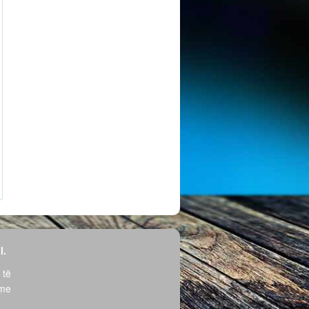
l.
 të
hme