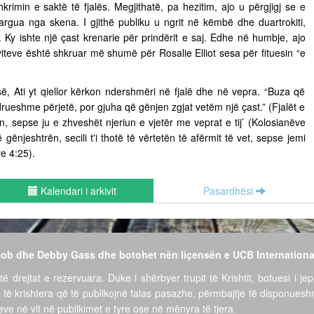
hkrimin e saktë të fjalës. Megjithatë, pa hezitim, ajo u përgjigj se e
argua nga skena. I gjithë publiku u ngrit në këmbë dhe duartrokiti,
. Ky ishte një çast krenarie për prindërit e saj. Edhe në humbje, ajo
 viteve është shkruar më shumë për Rosalie Elliot sesa për fituesin “e
së, Ati yt qiellor kërkon ndershmëri në fjalë dhe në vepra. “Buza që
drueshme përjetë, por gjuha që gënjen zgjat vetëm një çast.” (Fjalët e
rin, sepse ju e zhveshët njeriun e vjetër me veprat e tij’ (Kolosianëve
gënjeshtrën, secili t'i thotë të vërtetën të afërmit të vet, sepse jemi
ve 4:25).
Kalendari i arkivit
Pasardhësi
 Bob dhe Debby Gass dhe botohet nën liçensën e UCB Internationa
të drejtat e rezervuara. Duke i shërbyer trupit të Krishtit, botuesi i jep
 të krishtera që të publikojnë falas pasazhe, përmbajtje të disponues
ve në vit në publikimet e tyre ose në mënyra të tjera.