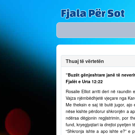
Fjala Për Sot
Thuaj të vërtetën
“Buzët gënjeshtare janë të neverit
Fjalët e Urta 12:22
Rosalie Elliot arriti deri në raundi
Vajza njëmbëdhjetë vjeçare nga Karol
Me theksin e saj të butë jugor, ajo 
nëse kishte përdorur shkronjën a ap
ndërsa dëgjonin regjistrimin, por th
fund, kryegjyqtari ia drejtoi pyetjen 
“Shkronja ishte a apo ishte e?” e 