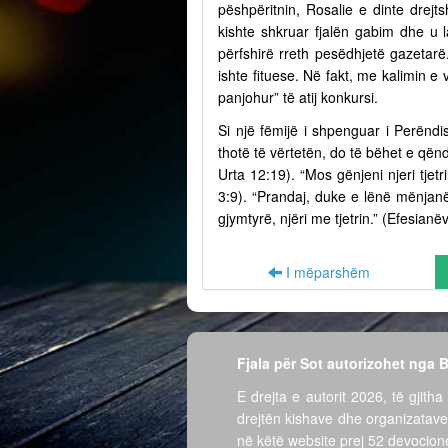
pëshpëritnin, Rosalie e dinte drejts
kishte shkruar fjalën gabim dhe u l
përfshirë rreth pesëdhjetë gazetarë
ishte fituese. Në fakt, me kalimin e
panjohur” të atij konkursi.
Si një fëmijë i shpenguar i Perëndi
thotë të vërtetën, do të bëhet e qën
Urta 12:19). “Mos gënjeni njeri tjet
3:9). “Prandaj, duke e lënë mënjanë 
gjymtyrë, njëri me tjetrin.” (Efesianë
I mëparshëm
Fjala për Sot autorizohet nga
E drejta e autorit 2026, të gjitha 
drejtën kishave dhe organizatave
në këtë website prej 52 devocione