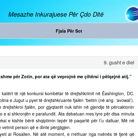
Mesazhe Inkurajuese Për Çdo Ditë
Fjala Për Sot
9. gusht e diel
shme për Zotin, por ata që veprojnë me çiltërsi i pëlqejnë atij.”
n e katërt të një konkursi kombëtar të drejtshkrimit në Ëashington, DC.
ina e Jugut u pyet të drejtshkruante fjalën “betim (në ang. ‘avowal’).
e drejtshkroi fjalën, por gjyqtarët nuk ishin në gjendje të përcaktonin
o e si shkronjën e parafundit. Ata debatuan mes tyre për disa minuta
eksi e kishte bërë shqiptimin tepër të paqartë për t’u dalluar. Më në
të vetmit person që e dinte përgjigjen.
pyeti ai Rosalien. Në atë moment, e rrethuar nga nxënës të tjerë që