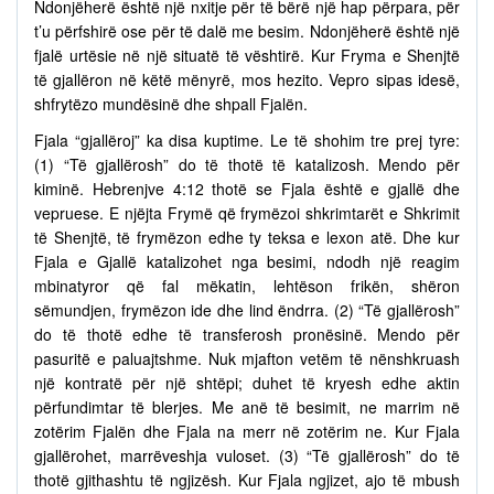
Ndonjëherë është një nxitje për të bërë një hap përpara, për
t’u përfshirë ose për të dalë me besim. Ndonjëherë është një
fjalë urtësie në një situatë të vështirë. Kur Fryma e Shenjtë
të gjallëron në këtë mënyrë, mos hezito. Vepro sipas idesë,
shfrytëzo mundësinë dhe shpall Fjalën.
Fjala “gjallëroj” ka disa kuptime. Le të shohim tre prej tyre:
(1) “Të gjallërosh” do të thotë të katalizosh. Mendo për
kiminë. Hebrenjve 4:12 thotë se Fjala është e gjallë dhe
vepruese. E njëjta Frymë që frymëzoi shkrimtarët e Shkrimit
të Shenjtë, të frymëzon edhe ty teksa e lexon atë. Dhe kur
Fjala e Gjallë katalizohet nga besimi, ndodh një reagim
mbinatyror që fal mëkatin, lehtëson frikën, shëron
sëmundjen, frymëzon ide dhe lind ëndrra. (2) “Të gjallërosh”
do të thotë edhe të transferosh pronësinë. Mendo për
pasuritë e paluajtshme. Nuk mjafton vetëm të nënshkruash
një kontratë për një shtëpi; duhet të kryesh edhe aktin
përfundimtar të blerjes. Me anë të besimit, ne marrim në
zotërim Fjalën dhe Fjala na merr në zotërim ne. Kur Fjala
gjallërohet, marrëveshja vuloset. (3) “Të gjallërosh” do të
thotë gjithashtu të ngjizësh. Kur Fjala ngjizet, ajo të mbush