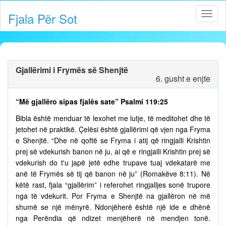
Fjala Për Sot
Gjallërimi i Frymës së Shenjtë
6. gusht e enjte
“Më gjallëro sipas fjalës sate” Psalmi 119:25
Bibla është menduar të lexohet me lutje, të meditohet dhe të
jetohet në praktikë. Çelësi është gjallërimi që vjen nga Fryma
e Shenjtë. “Dhe në qoftë se Fryma i atij që ringjalli Krishtin
prej së vdekurish banon në ju, ai që e ringjalli Krishtin prej së
vdekurish do t'u japë jetë edhe trupave tuaj vdekatarë me
anë të Frymës së tij që banon në ju” (Romakëve 8:11). Në
këtë rast, fjala “gjallërim” i referohet ringjalljes sonë trupore
nga të vdekurit. Por Fryma e Shenjtë na gjallëron në më
shumë se një mënyrë. Ndonjëherë është një ide e dhënë
nga Perëndia që ndizet menjëherë në mendjen tonë.