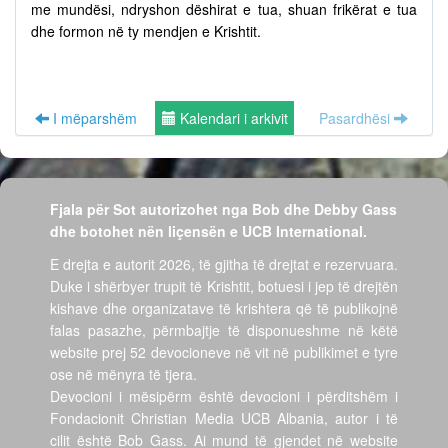
me mundësi, ndryshon dëshirat e tua, shuan frikërat e tua
dhe formon në ty mendjen e Krishtit.
I mëparshëm
Kalendari i arkivit
Pasardhësi
Fjala për Sot autorizohet nga Bob dhe Debby Gass
dhe botohet nën liçensën e UCB International.
E drejta e autorit 2026, të gjitha të drejtat e rezervuara.
Duke i shërbyer trupit të Krishtit, botuesi i jep të drejtën
kishave dhe organizatave të krishtera që të publikojnë
falas pasazhe, përmbajtje të disponueshme në këtë
website prej 52 devocioneve në vit në publikimet e tyre
ose në mënyra të tjera.
Devocioni i mësipërm është devocioni i përditshëm i
Fondacionit Christian Media UCB Albania, autor i të
cilit është Bob Gass. Ai mund të gjendet në website