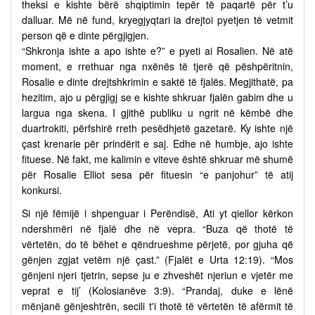
theksi e kishte bërë shqiptimin tepër të paqartë për t’u
dalluar. Më në fund, kryegjyqtari ia drejtoi pyetjen të vetmit
person që e dinte përgjigjen.
“Shkronja ishte a apo ishte e?” e pyeti ai Rosalien. Në atë
moment, e rrethuar nga nxënës të tjerë që pëshpëritnin,
Rosalie e dinte drejtshkrimin e saktë të fjalës. Megjithatë, pa
hezitim, ajo u përgjigj se e kishte shkruar fjalën gabim dhe u
largua nga skena. I gjithë publiku u ngrit në këmbë dhe
duartrokiti, përfshirë rreth pesëdhjetë gazetarë. Ky ishte një
çast krenarie për prindërit e saj. Edhe në humbje, ajo ishte
fituese. Në fakt, me kalimin e viteve është shkruar më shumë
për Rosalie Elliot sesa për fituesin “e panjohur” të atij
konkursi.
Si një fëmijë i shpenguar i Perëndisë, Ati yt qiellor kërkon
ndershmëri në fjalë dhe në vepra. “Buza që thotë të
vërtetën, do të bëhet e qëndrueshme përjetë, por gjuha që
gënjen zgjat vetëm një çast.” (Fjalët e Urta 12:19). “Mos
gënjeni njeri tjetrin, sepse ju e zhveshët njeriun e vjetër me
veprat e tij’ (Kolosianëve 3:9). “Prandaj, duke e lënë
mënjanë gënjeshtrën, secili t'i thotë të vërtetën të afërmit të