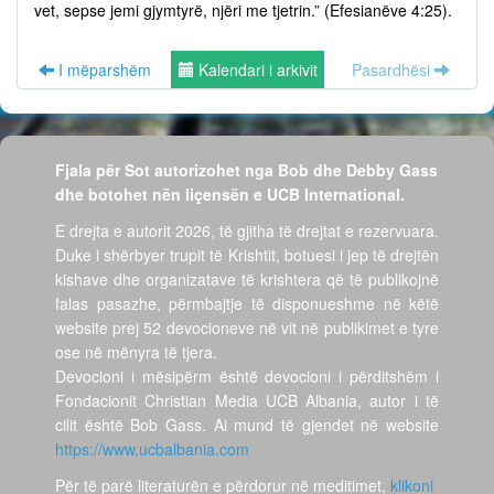
vet, sepse jemi gjymtyrë, njëri me tjetrin.” (Efesianëve 4:25).
I mëparshëm
Kalendari i arkivit
Pasardhësi
Fjala për Sot autorizohet nga Bob dhe Debby Gass
dhe botohet nën liçensën e UCB International.
E drejta e autorit 2026, të gjitha të drejtat e rezervuara.
Duke i shërbyer trupit të Krishtit, botuesi i jep të drejtën
kishave dhe organizatave të krishtera që të publikojnë
falas pasazhe, përmbajtje të disponueshme në këtë
website prej 52 devocioneve në vit në publikimet e tyre
ose në mënyra të tjera.
Devocioni i mësipërm është devocioni i përditshëm i
Fondacionit Christian Media UCB Albania, autor i të
cilit është Bob Gass. Ai mund të gjendet në website
https://www.ucbalbania.com
Për të parë literaturën e përdorur në meditimet,
klikoni