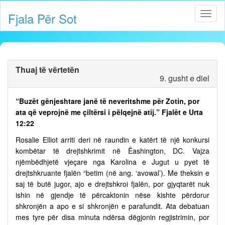
Fjala Për Sot
Thuaj të vërtetën
9. gusht e diel
“Buzët gënjeshtare janë të neveritshme për Zotin, por
ata që veprojnë me çiltërsi i pëlqejnë atij.” Fjalët e Urta
12:22
Rosalie Elliot arriti deri në raundin e katërt të një konkursi
kombëtar të drejtshkrimit në Ëashington, DC. Vajza
njëmbëdhjetë vjeçare nga Karolina e Jugut u pyet të
drejtshkruante fjalën “betim (në ang. ‘avowal’). Me theksin e
saj të butë jugor, ajo e drejtshkroi fjalën, por gjyqtarët nuk
ishin në gjendje të përcaktonin nëse kishte përdorur
shkronjën a apo e si shkronjën e parafundit. Ata debatuan
mes tyre për disa minuta ndërsa dëgjonin regjistrimin, por