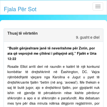
Fjala Për Sot
Thuaj të vërtetën
9. gusht e diel
“Buzët gënjeshtare janë të neveritshme për Zotin, por
ata që veprojnë me çiltërsi i pëlqejnë atij.” Fjalët e Urta
12:22
Rosalie Elliot arriti deri në raundin e katërt të një konkursi
kombëtar të drejtshkrimit në Ëashington, DC. Vajza
njëmbëdhjetë vjeçare nga Karolina e Jugut u pyet të
drejtshkruante fjalën “betim (në ang. ‘avowal’). Me theksin e
saj të butë jugor, ajo e drejtshkroi fjalën, por gjyqtarët nuk
ishin në gjendje të përcaktonin nëse kishte përdorur
shkronjën a apo e si shkronjën e parafundit. Ata debatuan
mes tyre për disa minuta ndërsa dëgjonin regjistrimin, por