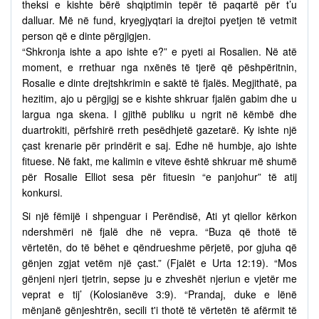
theksi e kishte bërë shqiptimin tepër të paqartë për t’u
dalluar. Më në fund, kryegjyqtari ia drejtoi pyetjen të vetmit
person që e dinte përgjigjen.
“Shkronja ishte a apo ishte e?” e pyeti ai Rosalien. Në atë
moment, e rrethuar nga nxënës të tjerë që pëshpëritnin,
Rosalie e dinte drejtshkrimin e saktë të fjalës. Megjithatë, pa
hezitim, ajo u përgjigj se e kishte shkruar fjalën gabim dhe u
largua nga skena. I gjithë publiku u ngrit në këmbë dhe
duartrokiti, përfshirë rreth pesëdhjetë gazetarë. Ky ishte një
çast krenarie për prindërit e saj. Edhe në humbje, ajo ishte
fituese. Në fakt, me kalimin e viteve është shkruar më shumë
për Rosalie Elliot sesa për fituesin “e panjohur” të atij
konkursi.
Si një fëmijë i shpenguar i Perëndisë, Ati yt qiellor kërkon
ndershmëri në fjalë dhe në vepra. “Buza që thotë të
vërtetën, do të bëhet e qëndrueshme përjetë, por gjuha që
gënjen zgjat vetëm një çast.” (Fjalët e Urta 12:19). “Mos
gënjeni njeri tjetrin, sepse ju e zhveshët njeriun e vjetër me
veprat e tij’ (Kolosianëve 3:9). “Prandaj, duke e lënë
mënjanë gënjeshtrën, secili t'i thotë të vërtetën të afërmit të