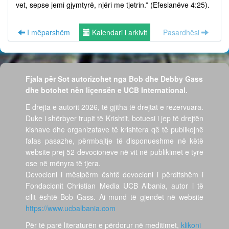
vet, sepse jemi gjymtyrë, njëri me tjetrin.” (Efesianëve 4:25).
I mëparshëm
Kalendari i arkivit
Pasardhësi
Fjala për Sot autorizohet nga Bob dhe Debby Gass
dhe botohet nën liçensën e UCB International.
E drejta e autorit 2026, të gjitha të drejtat e rezervuara.
Duke i shërbyer trupit të Krishtit, botuesi i jep të drejtën
kishave dhe organizatave të krishtera që të publikojnë
falas pasazhe, përmbajtje të disponueshme në këtë
website prej 52 devocioneve në vit në publikimet e tyre
ose në mënyra të tjera.
Devocioni i mësipërm është devocioni i përditshëm i
Fondacionit Christian Media UCB Albania, autor i të
cilit është Bob Gass. Ai mund të gjendet në website
https://www.ucbalbania.com
Për të parë literaturën e përdorur në meditimet,
klikoni