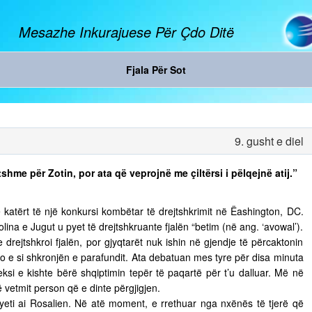
Mesazhe Inkurajuese Për Çdo Ditë
Fjala Për Sot
9. gusht e diel
shme për Zotin, por ata që veprojnë me çiltërsi i pëlqejnë atij.”
n e katërt të një konkursi kombëtar të drejtshkrimit në Ëashington, DC.
ina e Jugut u pyet të drejtshkruante fjalën “betim (në ang. ‘avowal’).
e drejtshkroi fjalën, por gjyqtarët nuk ishin në gjendje të përcaktonin
o e si shkronjën e parafundit. Ata debatuan mes tyre për disa minuta
eksi e kishte bërë shqiptimin tepër të paqartë për t’u dalluar. Më në
të vetmit person që e dinte përgjigjen.
pyeti ai Rosalien. Në atë moment, e rrethuar nga nxënës të tjerë që