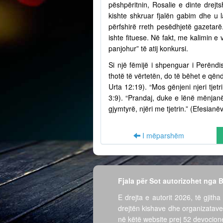
pëshpëritnin, Rosalie e dinte drejts
kishte shkruar fjalën gabim dhe u l
përfshirë rreth pesëdhjetë gazetarë
ishte fituese. Në fakt, me kalimin e
panjohur” të atij konkursi.
Si një fëmijë i shpenguar i Perëndi
thotë të vërtetën, do të bëhet e qën
Urta 12:19). “Mos gënjeni njeri tjet
3:9). “Prandaj, duke e lënë mënjanë 
gjymtyrë, njëri me tjetrin.” (Efesianë
I mëparshëm
Fjala për Sot autorizohet nga
E drejta e autorit 2026, të gjitha 
drejtën kishave dhe organizatave
në këtë website prej 52 devocione