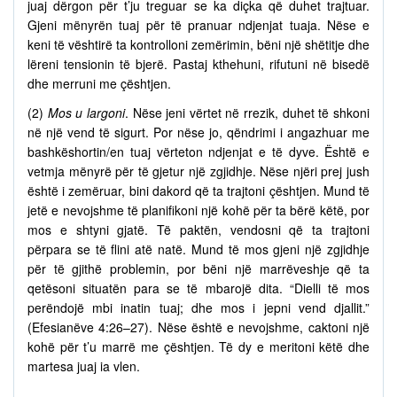
juaj dërgon për t’ju treguar se ka diçka që duhet trajtuar.
Gjeni mënyrën tuaj për të pranuar ndjenjat tuaja. Nëse e
keni të vështirë ta kontrolloni zemërimin, bëni një shëtitje dhe
lëreni tensionin të bjerë. Pastaj kthehuni, rifutuni në bisedë
dhe merruni me çështjen.
(2)
Mos u largoni
. Nëse jeni vërtet në rrezik, duhet të shkoni
në një vend të sigurt. Por nëse jo, qëndrimi i angazhuar me
bashkëshortin/en tuaj vërteton ndjenjat e të dyve. Është e
vetmja mënyrë për të gjetur një zgjidhje. Nëse njëri prej jush
është i zemëruar, bini dakord që ta trajtoni çështjen. Mund të
jetë e nevojshme të planifikoni një kohë për ta bërë këtë, por
mos e shtyni gjatë. Të paktën, vendosni që ta trajtoni
përpara se të flini atë natë. Mund të mos gjeni një zgjidhje
për të gjithë problemin, por bëni një marrëveshje që ta
qetësoni situatën para se të mbarojë dita. “Dielli të mos
perëndojë mbi inatin tuaj; dhe mos i jepni vend djallit.”
(Efesianëve 4:26–27). Nëse është e nevojshme, caktoni një
kohë për t’u marrë me çështjen. Të dy e meritoni këtë dhe
martesa juaj ia vlen.