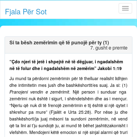
Fjala Për Sot
Si ta bësh zemërimin që të punojë për ty (1)
7. gusht e premte
“Çdo njeri të jetë i shpejtë në të dëgjuar, i ngadalshëm
në të folur dhe i ngadalshëm në zemërim” Jakobi 1:19
Ju mund ta përdorni zemërimin për të thelluar realisht lidhjen
dhe intimitetin mes jush dhe bashkëshortit/es suaj. Ja si: (1)
Pranojeni vendin e zemërimit
. Një person i sunduar nga
zemërimi nuk është i sigurt, i shëndetshëm dhe as i mençur.
“Njeriu që nuk di të frenojë zemërimin e tij është si një qytet i
shkrehur pa mure” (Fjalët e Urta 25:28). Por nëse ju dhe
bashkëshorti/ja juaj mësoni ta sundoni zemërimin, në vend
që ta lini ai t’ju sundojë ju, ai mund të bëhet jashtëzakonisht i
vlefshëm. Mendojeni këtë emocion si një sinjal alarmi që truri