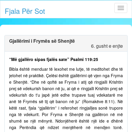
Fjala Për Sot
Gjallërimi i Frymës së Shenjtë
6. gusht e enjte
“Më gjallëro sipas fjalës sate” Psalmi 119:25
Bibla është menduar të lexohet me lutje, të meditohet dhe të
jetohet në praktikë. Çelësi është gjallërimi që vjen nga Fryma
e Shenjtë. “Dhe në qoftë se Fryma i atij që ringjalli Krishtin
prej së vdekurish banon në ju, ai që e ringjalli Krishtin prej së
vdekurish do t'u japë jetë edhe trupave tuaj vdekatarë me
anë të Frymës së tij që banon në ju” (Romakëve 8:11). Në
këtë rast, fjala “gjallërim” i referohet ringjalljes sonë trupore
nga të vdekurit. Por Fryma e Shenjtë na gjallëron në më
shumë se një mënyrë. Ndonjëherë është një ide e dhënë
nga Perëndia që ndizet menjëherë në mendjen tonë.