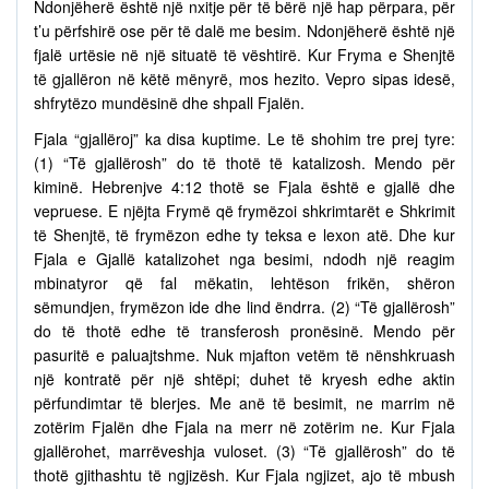
Ndonjëherë është një nxitje për të bërë një hap përpara, për
t’u përfshirë ose për të dalë me besim. Ndonjëherë është një
fjalë urtësie në një situatë të vështirë. Kur Fryma e Shenjtë
të gjallëron në këtë mënyrë, mos hezito. Vepro sipas idesë,
shfrytëzo mundësinë dhe shpall Fjalën.
Fjala “gjallëroj” ka disa kuptime. Le të shohim tre prej tyre:
(1) “Të gjallërosh” do të thotë të katalizosh. Mendo për
kiminë. Hebrenjve 4:12 thotë se Fjala është e gjallë dhe
vepruese. E njëjta Frymë që frymëzoi shkrimtarët e Shkrimit
të Shenjtë, të frymëzon edhe ty teksa e lexon atë. Dhe kur
Fjala e Gjallë katalizohet nga besimi, ndodh një reagim
mbinatyror që fal mëkatin, lehtëson frikën, shëron
sëmundjen, frymëzon ide dhe lind ëndrra. (2) “Të gjallërosh”
do të thotë edhe të transferosh pronësinë. Mendo për
pasuritë e paluajtshme. Nuk mjafton vetëm të nënshkruash
një kontratë për një shtëpi; duhet të kryesh edhe aktin
përfundimtar të blerjes. Me anë të besimit, ne marrim në
zotërim Fjalën dhe Fjala na merr në zotërim ne. Kur Fjala
gjallërohet, marrëveshja vuloset. (3) “Të gjallërosh” do të
thotë gjithashtu të ngjizësh. Kur Fjala ngjizet, ajo të mbush