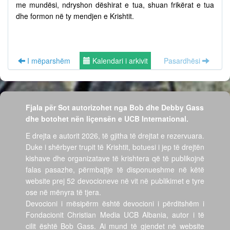
me mundësi, ndryshon dëshirat e tua, shuan frikërat e tua
dhe formon në ty mendjen e Krishtit.
I mëparshëm
Kalendari i arkivit
Pasardhësi
Fjala për Sot autorizohet nga Bob dhe Debby Gass
dhe botohet nën liçensën e UCB International.
E drejta e autorit 2026, të gjitha të drejtat e rezervuara.
Duke i shërbyer trupit të Krishtit, botuesi i jep të drejtën
kishave dhe organizatave të krishtera që të publikojnë
falas pasazhe, përmbajtje të disponueshme në këtë
website prej 52 devocioneve në vit në publikimet e tyre
ose në mënyra të tjera.
Devocioni i mësipërm është devocioni i përditshëm i
Fondacionit Christian Media UCB Albania, autor i të
cilit është Bob Gass. Ai mund të gjendet në website