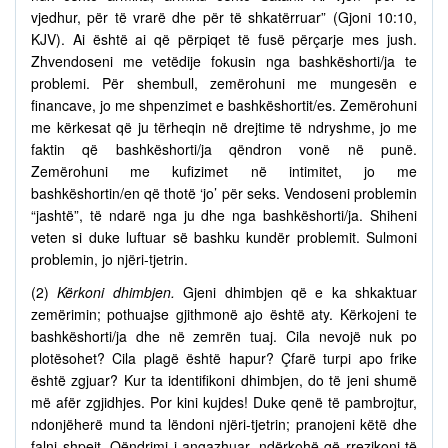
vjedhur, për të vrarë dhe për të shkatërruar” (Gjoni 10:10,
KJV). Ai është ai që përpiqet të fusë përçarje mes jush.
Zhvendoseni me vetëdije fokusin nga bashkëshorti/ja te
problemi. Për shembull, zemërohuni me mungesën e
financave, jo me shpenzimet e bashkëshortit/es. Zemërohuni
me kërkesat që ju tërheqin në drejtime të ndryshme, jo me
faktin që bashkëshorti/ja qëndron vonë në punë.
Zemërohuni me kufizimet në intimitet, jo me
bashkëshortin/en që thotë ‘jo’ për seks. Vendoseni problemin
“jashtë”, të ndarë nga ju dhe nga bashkëshorti/ja. Shiheni
veten si duke luftuar së bashku kundër problemit. Sulmoni
problemin, jo njëri-tjetrin.
(2)
Kërkoni dhimbjen.
Gjeni dhimbjen që e ka shkaktuar
zemërimin; pothuajse gjithmonë ajo është aty. Kërkojeni te
bashkëshorti/ja dhe në zemrën tuaj. Cila nevojë nuk po
plotësohet? Cila plagë është hapur? Çfarë turpi apo frike
është zgjuar? Kur ta identifikoni dhimbjen, do të jeni shumë
më afër zgjidhjes. Por kini kujdes! Duke qenë të pambrojtur,
ndonjëherë mund ta lëndoni njëri-tjetrin; pranojeni këtë dhe
falni shpejt. Qëndrimi i angazhuar, ndërkohë që rrezikoni të