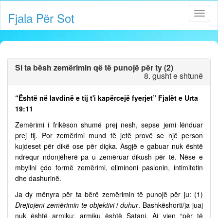
Fjala Për Sot
Si ta bësh zemërimin që të punojë për ty (2)
8. gusht e shtunë
“Është në lavdinë e tij t'i kapërcejë fyerjet” Fjalët e Urta
19:11
Zemërimi i frikëson shumë prej nesh, sepse jemi lënduar
prej tij. Por zemërimi mund të jetë provë se një person
kujdeset për dikë ose për diçka. Asgjë e gabuar nuk është
ndrequr ndonjëherë pa u zemëruar dikush për të. Nëse e
mbyllni çdo formë zemërimi, eliminoni pasionin, intimitetin
dhe dashurinë.
Ja dy mënyra për ta bërë zemërimin të punojë për ju: (1)
Drejtojeni zemërimin te objektivi i duhur
. Bashkëshorti/ja juaj
nuk është armiku; armiku është Satani. Ai vjen “për të