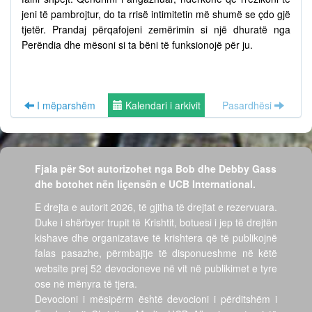
jeni të pambrojtur, do ta rrisë intimitetin më shumë se çdo gjë
tjetër. Prandaj përqafojeni zemërimin si një dhuratë nga
Perëndia dhe mësoni si ta bëni të funksionojë për ju.
I mëparshëm
Kalendari i arkivit
Pasardhësi
Fjala për Sot autorizohet nga Bob dhe Debby Gass
dhe botohet nën liçensën e UCB International.
E drejta e autorit 2026, të gjitha të drejtat e rezervuara.
Duke i shërbyer trupit të Krishtit, botuesi i jep të drejtën
kishave dhe organizatave të krishtera që të publikojnë
falas pasazhe, përmbajtje të disponueshme në këtë
website prej 52 devocioneve në vit në publikimet e tyre
ose në mënyra të tjera.
Devocioni i mësipërm është devocioni i përditshëm i