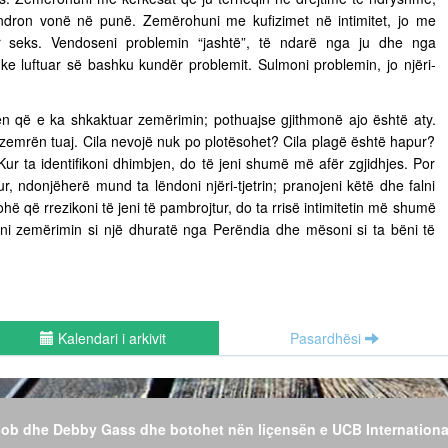
ëndron vonë në punë. Zemërohuni me kufizimet në intimitet, jo me
ër seks. Vendoseni problemin “jashtë”, të ndarë nga ju dhe nga
uke luftuar së bashku kundër problemit. Sulmoni problemin, jo njëri-
n që e ka shkaktuar zemërimin; pothuajse gjithmonë ajo është aty.
 zemrën tuaj. Cila nevojë nuk po plotësohet? Cila plagë është hapur?
Kur ta identifikoni dhimbjen, do të jeni shumë më afër zgjidhjes. Por
r, ndonjëherë mund ta lëndoni njëri-tjetrin; pranojeni këtë dhe falni
hë që rrezikoni të jeni të pambrojtur, do ta rrisë intimitetin më shumë
jeni zemërimin si një dhuratë nga Perëndia dhe mësoni si ta bëni të
Kalendari i arkivit
Pasardhësi
 Bob dhe Debby Gass dhe botohet nën liçensën e UCB Internationa