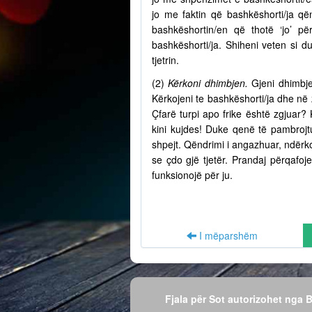
jo me faktin që bashkëshorti/ja q
bashkëshortin/en që thotë ‘jo’ p
bashkëshorti/ja. Shiheni veten si d
tjetrin.
(2)
Kërkoni dhimbjen.
Gjeni dhimbje
Kërkojeni te bashkëshorti/ja dhe në
Çfarë turpi apo frike është zgjuar? 
kini kujdes! Duke qenë të pambrojtu
shpejt. Qëndrimi i angazhuar, ndërko
se çdo gjë tjetër. Prandaj përqafo
funksionojë për ju.
I mëparshëm
Fjala për Sot autorizohet nga