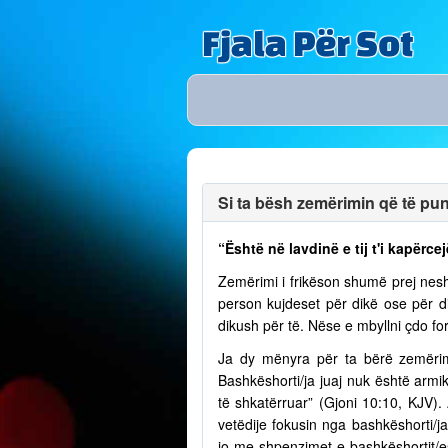
Fjala Për Sot
Si ta bësh zemërimin që të puno
“Është në lavdinë e tij t'i kapërcej
Zemërimi i frikëson shumë prej nesh
person kujdeset për dikë ose për 
dikush për të. Nëse e mbyllni çdo fo
Ja dy mënyra për ta bërë zemërim
Bashkëshorti/ja juaj nuk është armik
të shkatërruar” (Gjoni 10:10, KJV)
vetëdije fokusin nga bashkëshorti/
jo me shpenzimet e bashkëshortit/e