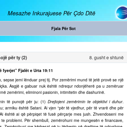
Mesazhe Inkurajuese Për Çdo Ditë
Fjala Për Sot
jë për ty (2)
8. gusht e shtunë
ë fyerjet” Fjalët e Urta 19:11
, sepse jemi lënduar prej tij. Por zemërimi mund të jetë provë se një
diçka. Asgjë e gabuar nuk është ndrequr ndonjëherë pa u zemëruar
rmë zemërimi, eliminoni pasionin, intimitetin dhe dashurinë.
in të punojë për ju: (1)
Drejtojeni zemërimin te objektivi i duhur
.
u; armiku është Satani. Ai vjen “për të vjedhur, për të vrarë dhe për
. Ai është ai që përpiqet të fusë përçarje mes jush. Zhvendoseni me
ja te problemi. Për shembull, zemërohuni me mungesën e financave,
s. Zemërohuni me kërkesat që ju tërheqin në drejtime të ndryshme,