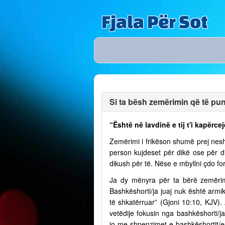
Fjala Për Sot
Si ta bësh zemërimin që të puno
“Është në lavdinë e tij t'i kapërcej
Zemërimi i frikëson shumë prej nesh
person kujdeset për dikë ose për 
dikush për të. Nëse e mbyllni çdo fo
Ja dy mënyra për ta bërë zemërim
Bashkëshorti/ja juaj nuk është armik
të shkatërruar” (Gjoni 10:10, KJV)
vetëdije fokusin nga bashkëshorti/
jo me shpenzimet e bashkëshortit/e