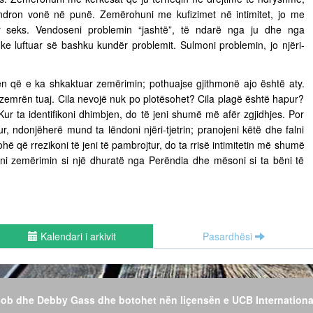
ëndron vonë në punë. Zemërohuni me kufizimet në intimitet, jo me
ër seks. Vendoseni problemin “jashtë”, të ndarë nga ju dhe nga
uke luftuar së bashku kundër problemit. Sulmoni problemin, jo njëri-
n që e ka shkaktuar zemërimin; pothuajse gjithmonë ajo është aty.
 zemrën tuaj. Cila nevojë nuk po plotësohet? Cila plagë është hapur?
Kur ta identifikoni dhimbjen, do të jeni shumë më afër zgjidhjes. Por
r, ndonjëherë mund ta lëndoni njëri-tjetrin; pranojeni këtë dhe falni
hë që rrezikoni të jeni të pambrojtur, do ta rrisë intimitetin më shumë
jeni zemërimin si një dhuratë nga Perëndia dhe mësoni si ta bëni të
Kalendari i arkivit
Pasardhësi
 Bob dhe Debby Gass dhe botohet nën liçensën e UCB Internationa