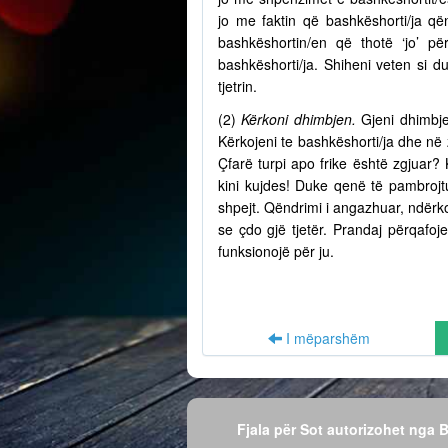
jo me faktin që bashkëshorti/ja q
bashkëshortin/en që thotë ‘jo’ p
bashkëshorti/ja. Shiheni veten si d
tjetrin.
(2)
Kërkoni dhimbjen.
Gjeni dhimbje
Kërkojeni te bashkëshorti/ja dhe në
Çfarë turpi apo frike është zgjuar? 
kini kujdes! Duke qenë të pambrojtu
shpejt. Qëndrimi i angazhuar, ndërko
se çdo gjë tjetër. Prandaj përqafo
funksionojë për ju.
I mëparshëm
Fjala për Sot autorizohet nga