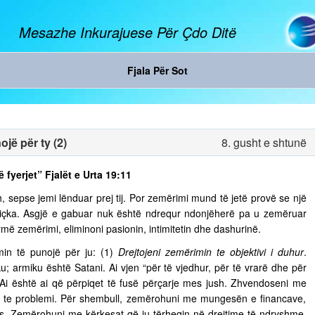
Mesazhe Inkurajuese Për Çdo Ditë
Fjala Për Sot
jë për ty (2)
8. gusht e shtunë
ë fyerjet” Fjalët e Urta 19:11
, sepse jemi lënduar prej tij. Por zemërimi mund të jetë provë se një
diçka. Asgjë e gabuar nuk është ndrequr ndonjëherë pa u zemëruar
rmë zemërimi, eliminoni pasionin, intimitetin dhe dashurinë.
in të punojë për ju: (1)
Drejtojeni zemërimin te objektivi i duhur
.
u; armiku është Satani. Ai vjen “për të vjedhur, për të vrarë dhe për
. Ai është ai që përpiqet të fusë përçarje mes jush. Zhvendoseni me
ja te problemi. Për shembull, zemërohuni me mungesën e financave,
s. Zemërohuni me kërkesat që ju tërheqin në drejtime të ndryshme,