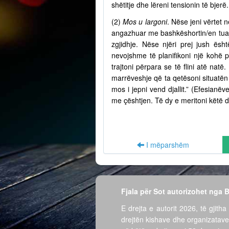
shëtitje dhe lëreni tensionin të bjer
(2)
Mos u largoni
. Nëse jeni vërtet n
angazhuar me bashkëshortin/en tuaj 
zgjidhje. Nëse njëri prej jush ësh
nevojshme të planifikoni një kohë 
trajtoni përpara se të flini atë nat
marrëveshje që ta qetësoni situatën 
mos i jepni vend djallit.” (Efesian
me çështjen. Të dy e meritoni këtë d
I mëparshëm
Fjala për Sot autorizohet nga
E drejta e autorit 2026, të gjitha 
drejtën kishave dhe organizatave