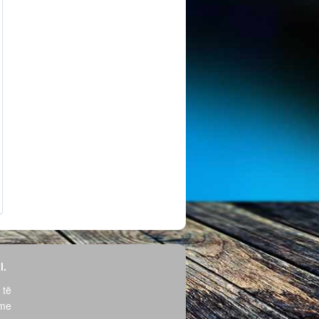
l.
 të
hme