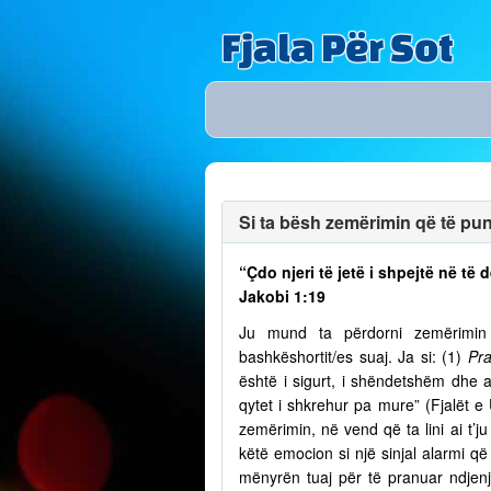
Fjala Për Sot
Si ta bësh zemërimin që të puno
“Çdo njeri të jetë i shpejtë në t
Jakobi 1:19
Ju mund ta përdorni zemërimin p
bashkëshortit/es suaj. Ja si: (1)
Pra
është i sigurt, i shëndetshëm dhe a
qytet i shkrehur pa mure” (Fjalët e
zemërimin, në vend që ta lini ai t’
këtë emocion si një sinjal alarmi që 
mënyrën tuaj për të pranuar ndjenja