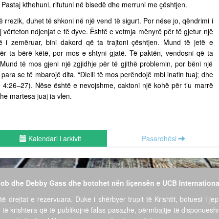
ë. Pastaj kthehuni, rifutuni në bisedë dhe merruni me çështjen.
ë rrezik, duhet të shkoni në një vend të sigurt. Por nëse jo, qëndrimi i
vërteton ndjenjat e të dyve. Është e vetmja mënyrë për të gjetur një
të i zemëruar, bini dakord që ta trajtoni çështjen. Mund të jetë e
për ta bërë këtë, por mos e shtyni gjatë. Të paktën, vendosni që ta
ë. Mund të mos gjeni një zgjidhje për të gjithë problemin, por bëni një
para se të mbarojë dita. “Dielli të mos perëndojë mbi inatin tuaj; dhe
ëve 4:26–27). Nëse është e nevojshme, caktoni një kohë për t’u marrë
he martesa juaj ia vlen.
Kalendari i arkivit
Pasardhësi
 Bob dhe Debby Gass dhe botohet nën liçensën e UCB Internationa
të drejtat e rezervuara. Duke i shërbyer trupit të Krishtit, botuesi i jep
 të krishtera që të publikojnë falas pasazhe, përmbajtje të disponues