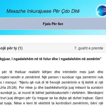
Mesazhe Inkurajuese Për Çdo Ditë
Fjala Për Sot
jë për ty (1)
7. gusht e premte
ë dëgjuar, i ngadalshëm në të folur dhe i ngadalshëm në zemërim”
ër të thelluar realisht lidhjen dhe intimitetin mes jush dhe
nojeni vendin e zemërimit
. Një person i sunduar nga zemërimi nuk
s i mençur. “Njeriu që nuk di të frenojë zemërimin e tij është si një
 Urta 25:28). Por nëse ju dhe bashkëshorti/ja juaj mësoni ta sundoni
ju sundojë ju, ai mund të bëhet jashtëzakonisht i vlefshëm. Mendojeni
truri juaj dërgon për t’ju treguar se ka diçka që duhet trajtuar. Gjeni
t tuaja. Nëse e keni të vështirë ta kontrolloni zemërimin, bëni një