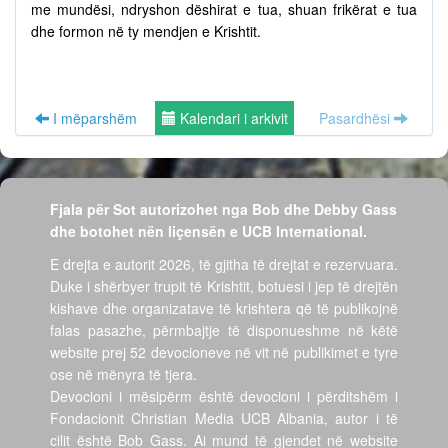
me mundësi, ndryshon dëshirat e tua, shuan frikërat e tua
dhe formon në ty mendjen e Krishtit.
I mëparshëm
Kalendari i arkivit
Pasardhësi
Fjala për Sot autorizohet nga Bob dhe Debby Gass
dhe botohet nën liçensën e UCB International.
E drejta e autorit 2026, të gjitha të drejtat e rezervuara.
Duke i shërbyer trupit të Krishtit, botuesi i jep të drejtën
kishave dhe organizatave të krishtera që të publikojnë
falas pasazhe, përmbajtje të disponueshme në këtë
website prej 52 devocioneve në vit në publikimet e tyre
ose në mënyra të tjera.
Devocioni i mësipërm është devocioni i përditshëm i
Fondacionit Christian Media UCB Albania, autor i të
cilit është Bob Gass. Ai mund të gjendet në website