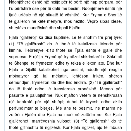
Ndonjëherë është një nxitje për të bërë një hap përpara, për
t’u përfshirë ose për të dalë me besim. Ndonjëherë është një
fjalë urtësie në një situatë të vështirë. Kur Fryma e Shenjtë
të gjallëron në këtë mënyrë, mos hezito. Vepro sipas idesë,
shfrytëzo mundësinë dhe shpall Fjalën.
Fjala “gjallëroj” ka disa kuptime. Le të shohim tre prej tyre:
(1) “Të gjallërosh” do të thotë të katalizosh. Mendo për
kiminë. Hebrenjve 4:12 thotë se Fjala është e gjallë dhe
vepruese. E njëjta Frymë që frymëzoi shkrimtarët e Shkrimit
të Shenjtë, të frymëzon edhe ty teksa e lexon atë. Dhe kur
Fjala e Gjallë katalizohet nga besimi, ndodh një reagim
mbinatyror që fal mëkatin, lehtëson frikën, shëron
sëmundjen, frymëzon ide dhe lind ëndrra. (2) “Të gjallërosh”
do të thotë edhe të transferosh pronësinë. Mendo për
pasuritë e paluajtshme. Nuk mjafton vetëm të nënshkruash
një kontratë për një shtëpi; duhet të kryesh edhe aktin
përfundimtar të blerjes. Me anë të besimit, ne marrim në
zotërim Fjalën dhe Fjala na merr në zotërim ne. Kur Fjala
gjallërohet, marrëveshja vuloset. (3) “Të gjallërosh” do të
thotë gjithashtu të ngjizësh. Kur Fjala ngjizet, ajo të mbush