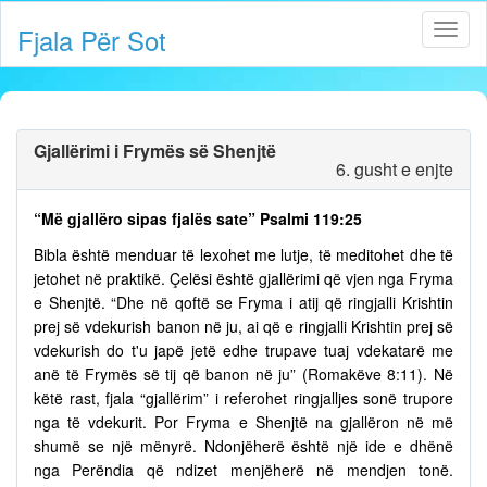
Fjala Për Sot
Gjallërimi i Frymës së Shenjtë
6. gusht e enjte
“Më gjallëro sipas fjalës sate” Psalmi 119:25
Bibla është menduar të lexohet me lutje, të meditohet dhe të
jetohet në praktikë. Çelësi është gjallërimi që vjen nga Fryma
e Shenjtë. “Dhe në qoftë se Fryma i atij që ringjalli Krishtin
prej së vdekurish banon në ju, ai që e ringjalli Krishtin prej së
vdekurish do t'u japë jetë edhe trupave tuaj vdekatarë me
anë të Frymës së tij që banon në ju” (Romakëve 8:11). Në
këtë rast, fjala “gjallërim” i referohet ringjalljes sonë trupore
nga të vdekurit. Por Fryma e Shenjtë na gjallëron në më
shumë se një mënyrë. Ndonjëherë është një ide e dhënë
nga Perëndia që ndizet menjëherë në mendjen tonë.