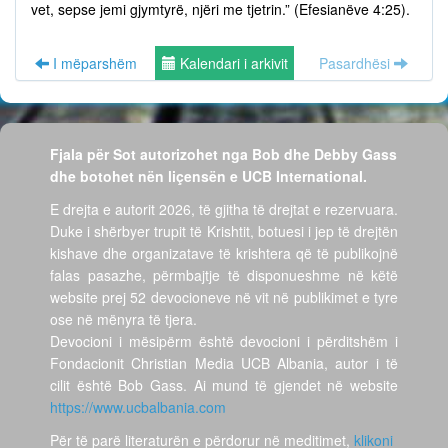
vet, sepse jemi gjymtyrë, njëri me tjetrin.” (Efesianëve 4:25).
I mëparshëm
Kalendari i arkivit
Pasardhësi
Fjala për Sot autorizohet nga Bob dhe Debby Gass
dhe botohet nën liçensën e UCB International.
E drejta e autorit 2026, të gjitha të drejtat e rezervuara.
Duke i shërbyer trupit të Krishtit, botuesi i jep të drejtën
kishave dhe organizatave të krishtera që të publikojnë
falas pasazhe, përmbajtje të disponueshme në këtë
website prej 52 devocioneve në vit në publikimet e tyre
ose në mënyra të tjera.
Devocioni i mësipërm është devocioni i përditshëm i
Fondacionit Christian Media UCB Albania, autor i të
cilit është Bob Gass. Ai mund të gjendet në website
https://www.ucbalbania.com
Për të parë literaturën e përdorur në meditimet,
klikoni