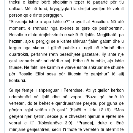
theksi e kishte bërë shqiptimin tepër të paqartë për t’u
dalluar. Më në fund, kryegjyqtari ia drejtoi pyetjen të vetmit
person që e dinte përgjigjen.
“Shkronja ishte a apo ishte e?” e pyeti ai Rosalien. Në atë
moment, e rrethuar nga nxënës të tjerë që pëshpëritnin,
Rosalie e dinte drejtshkrimin e saktë të fjalës. Megjithatë, pa
hezitim, ajo u përgjigj se e kishte shkruar fjalën gabim dhe u
largua nga skena. I gjithë publiku u ngrit në këmbë dhe
duartrokiti, përfshirë rreth pesëdhjetë gazetarë. Ky ishte një
çast krenarie për prindërit e saj. Edhe në humbje, ajo ishte
fituese. Në fakt, me kalimin e viteve është shkruar më shumë
për Rosalie Elliot sesa për fituesin “e panjohur” të atij
konkursi.
Si një fëmijë i shpenguar i Perëndisë, Ati yt qiellor kërkon
ndershmëri në fjalë dhe në vepra. “Buza që thotë të
vërtetën, do të bëhet e qëndrueshme përjetë, por gjuha që
gënjen zgjat vetëm një çast.” (Fjalët e Urta 12:19). “Mos
gënjeni njeri tjetrin, sepse ju e zhveshët njeriun e vjetër me
veprat e tij’ (Kolosianëve 3:9). “Prandaj, duke e lënë
mënjanë gënjeshtrën, secili t'i thotë të vërtetën të afërmit të