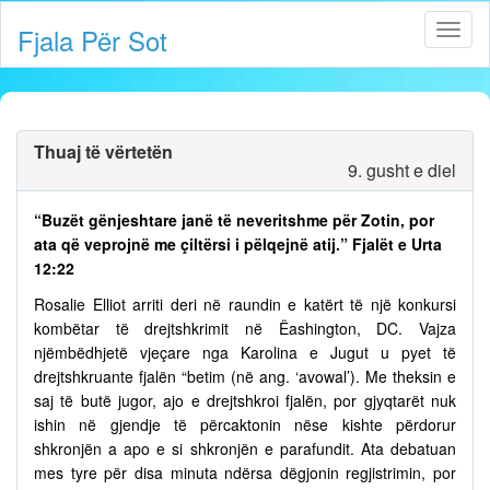
Fjala Për Sot
Thuaj të vërtetën
9. gusht e diel
“Buzët gënjeshtare janë të neveritshme për Zotin, por
ata që veprojnë me çiltërsi i pëlqejnë atij.” Fjalët e Urta
12:22
Rosalie Elliot arriti deri në raundin e katërt të një konkursi
kombëtar të drejtshkrimit në Ëashington, DC. Vajza
njëmbëdhjetë vjeçare nga Karolina e Jugut u pyet të
drejtshkruante fjalën “betim (në ang. ‘avowal’). Me theksin e
saj të butë jugor, ajo e drejtshkroi fjalën, por gjyqtarët nuk
ishin në gjendje të përcaktonin nëse kishte përdorur
shkronjën a apo e si shkronjën e parafundit. Ata debatuan
mes tyre për disa minuta ndërsa dëgjonin regjistrimin, por