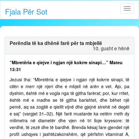
Fjala Për Sot
Perëndia të ka dhënë farë për ta mbjellë
10. gusht e hënë
“Mbretëria e qiejve i ngjan një kokrre sinapi…” Mateu
13:31
Jezusi tha: “Mbretëria e qiejve i ngjan një kokrre sinapi, të
cilën e merr një njeri dhe e mbjell në arën e vet. Ajo, pa
dyshim, është më e vogla nga të gjitha farërat; por, kur rritet,
është më e madhe se të gjitha barishtet, dhe bëhet një
pemë, aq sa zogjtë e qiellit vijnë dhe gjejnë strehë në degët
e saj” (vargjet 31–32). Një farë mustarde ka vetëm rreth dy
milimetra në diametër dhe vjen në tri lloje kryesore: të
verdhë, të zezë dhe të bardhë. Brenda kësaj fare gjendet një
profil ushqyes i jashtëzakonshëm, që përfshin vitaminat A,