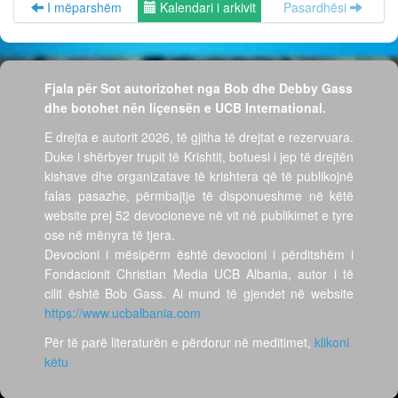
I mëparshëm
Kalendari i arkivit
Pasardhësi
Fjala për Sot autorizohet nga Bob dhe Debby Gass
dhe botohet nën liçensën e UCB International.
E drejta e autorit 2026, të gjitha të drejtat e rezervuara.
Duke i shërbyer trupit të Krishtit, botuesi i jep të drejtën
kishave dhe organizatave të krishtera që të publikojnë
falas pasazhe, përmbajtje të disponueshme në këtë
website prej 52 devocioneve në vit në publikimet e tyre
ose në mënyra të tjera.
Devocioni i mësipërm është devocioni i përditshëm i
Fondacionit Christian Media UCB Albania, autor i të
cilit është Bob Gass. Ai mund të gjendet në website
https://www.ucbalbania.com
Për të parë literaturën e përdorur në meditimet,
klikoni
këtu