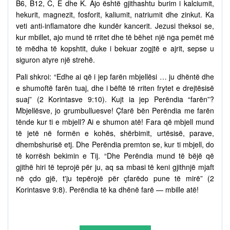
B6, B12, C, E dhe K. Ajo është gjithashtu burim i kalciumit,
hekurit, magnezit, fosforit, kaliumit, natriumit dhe zinkut. Ka
veti anti-inflamatore dhe kundër kancerit. Jezusi theksoi se,
kur mbillet, ajo mund të rritet dhe të bëhet një nga pemët më
të mëdha të kopshtit, duke i bekuar zogjtë e ajrit, sepse u
siguron atyre një strehë.
Pali shkroi: “Edhe ai që i jep farën mbjellësi … ju dhëntë dhe
e shumoftë farën tuaj, dhe i bëftë të rriten frytet e drejtësisë
suaj” (2 Korintasve 9:10). Kujt ia jep Perëndia “farën”?
Mbjellësve, jo grumbulluesve! Çfarë bën Perëndia me farën
tënde kur ti e mbjell? Ai e shumon atë! Fara që mbjell mund
të jetë në formën e kohës, shërbimit, urtësisë, parave,
dhembshurisë etj. Dhe Perëndia premton se, kur ti mbjell, do
të korrësh bekimin e Tij. “Dhe Perëndia mund të bëjë që
gjithë hiri të teprojë për ju, aq sa mbasi të keni gjithnjë mjaft
në çdo gjë, t'ju tepërojë për çfarëdo pune të mirë” (2
Korintasve 9:8). Perëndia të ka dhënë farë — mbille atë!