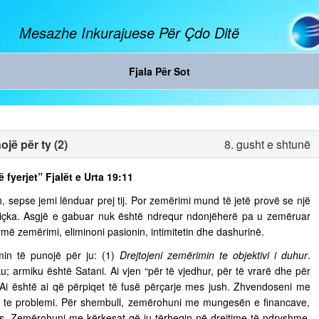
Mesazhe Inkurajuese Për Çdo Ditë
Fjala Për Sot
jë për ty (2)
8. gusht e shtunë
ë fyerjet” Fjalët e Urta 19:11
, sepse jemi lënduar prej tij. Por zemërimi mund të jetë provë se një
diçka. Asgjë e gabuar nuk është ndrequr ndonjëherë pa u zemëruar
rmë zemërimi, eliminoni pasionin, intimitetin dhe dashurinë.
in të punojë për ju: (1)
Drejtojeni zemërimin te objektivi i duhur
.
u; armiku është Satani. Ai vjen “për të vjedhur, për të vrarë dhe për
. Ai është ai që përpiqet të fusë përçarje mes jush. Zhvendoseni me
ja te problemi. Për shembull, zemërohuni me mungesën e financave,
s. Zemërohuni me kërkesat që ju tërheqin në drejtime të ndryshme,