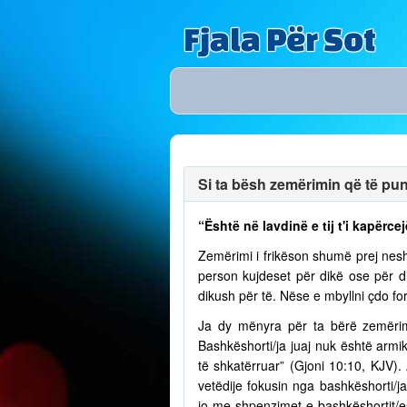
Fjala Për Sot
Si ta bësh zemërimin që të puno
“Është në lavdinë e tij t'i kapërcej
Zemërimi i frikëson shumë prej nesh
person kujdeset për dikë ose për 
dikush për të. Nëse e mbyllni çdo fo
Ja dy mënyra për ta bërë zemërim
Bashkëshorti/ja juaj nuk është armik
të shkatërruar” (Gjoni 10:10, KJV)
vetëdije fokusin nga bashkëshorti/
jo me shpenzimet e bashkëshortit/e