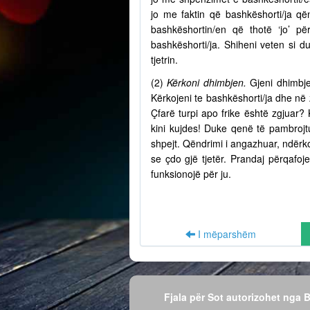
jo me faktin që bashkëshorti/ja q
bashkëshortin/en që thotë ‘jo’ p
bashkëshorti/ja. Shiheni veten si d
tjetrin.
(2)
Kërkoni dhimbjen.
Gjeni dhimbje
Kërkojeni te bashkëshorti/ja dhe në
Çfarë turpi apo frike është zgjuar? 
kini kujdes! Duke qenë të pambrojtu
shpejt. Qëndrimi i angazhuar, ndërko
se çdo gjë tjetër. Prandaj përqafo
funksionojë për ju.
I mëparshëm
Fjala për Sot autorizohet nga