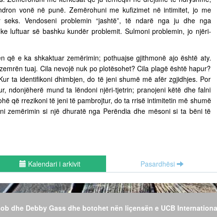
ëndron vonë në punë. Zemërohuni me kufizimet në intimitet, jo me
ër seks. Vendoseni problemin “jashtë”, të ndarë nga ju dhe nga
uke luftuar së bashku kundër problemit. Sulmoni problemin, jo njëri-
n që e ka shkaktuar zemërimin; pothuajse gjithmonë ajo është aty.
 zemrën tuaj. Cila nevojë nuk po plotësohet? Cila plagë është hapur?
Kur ta identifikoni dhimbjen, do të jeni shumë më afër zgjidhjes. Por
r, ndonjëherë mund ta lëndoni njëri-tjetrin; pranojeni këtë dhe falni
hë që rrezikoni të jeni të pambrojtur, do ta rrisë intimitetin më shumë
jeni zemërimin si një dhuratë nga Perëndia dhe mësoni si ta bëni të
Kalendari i arkivit
Pasardhësi
 Bob dhe Debby Gass dhe botohet nën liçensën e UCB Internationa