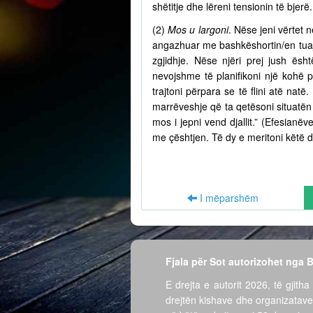
shëtitje dhe lëreni tensionin të bjer
(2)
Mos u largoni
. Nëse jeni vërtet n
angazhuar me bashkëshortin/en tuaj 
zgjidhje. Nëse njëri prej jush ësh
nevojshme të planifikoni një kohë 
trajtoni përpara se të flini atë nat
marrëveshje që ta qetësoni situatën 
mos i jepni vend djallit.” (Efesian
me çështjen. Të dy e meritoni këtë d
I mëparshëm
Fjala për Sot autorizohet nga
E drejta e autorit 2026, të gjitha 
drejtën kishave dhe organizatave