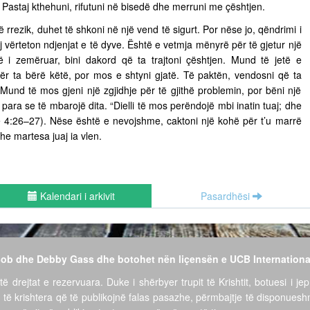
ë. Pastaj kthehuni, rifutuni në bisedë dhe merruni me çështjen.
ë rrezik, duhet të shkoni në një vend të sigurt. Por nëse jo, qëndrimi i
vërteton ndjenjat e të dyve. Është e vetmja mënyrë për të gjetur një
të i zemëruar, bini dakord që ta trajtoni çështjen. Mund të jetë e
për ta bërë këtë, por mos e shtyni gjatë. Të paktën, vendosni që ta
ë. Mund të mos gjeni një zgjidhje për të gjithë problemin, por bëni një
para se të mbarojë dita. “Dielli të mos perëndojë mbi inatin tuaj; dhe
ëve 4:26–27). Nëse është e nevojshme, caktoni një kohë për t’u marrë
he martesa juaj ia vlen.
Kalendari i arkivit
Pasardhësi
 Bob dhe Debby Gass dhe botohet nën liçensën e UCB Internationa
të drejtat e rezervuara. Duke i shërbyer trupit të Krishtit, botuesi i jep
 të krishtera që të publikojnë falas pasazhe, përmbajtje të disponues