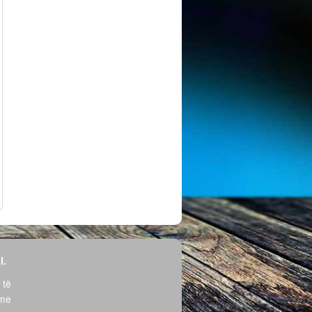
l.
 të
hme