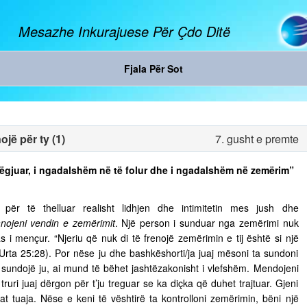
Mesazhe Inkurajuese Për Çdo Ditë
Fjala Për Sot
jë për ty (1)
7. gusht e premte
ë dëgjuar, i ngadalshëm në të folur dhe i ngadalshëm në zemërim”
ër të thelluar realisht lidhjen dhe intimitetin mes jush dhe
nojeni vendin e zemërimit
. Një person i sunduar nga zemërimi nuk
s i mençur. “Njeriu që nuk di të frenojë zemërimin e tij është si një
 Urta 25:28). Por nëse ju dhe bashkëshorti/ja juaj mësoni ta sundoni
ju sundojë ju, ai mund të bëhet jashtëzakonisht i vlefshëm. Mendojeni
truri juaj dërgon për t’ju treguar se ka diçka që duhet trajtuar. Gjeni
t tuaja. Nëse e keni të vështirë ta kontrolloni zemërimin, bëni një