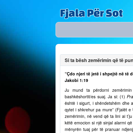
Fjala Për Sot
Si ta bësh zemërimin që të puno
“Çdo njeri të jetë i shpejtë në t
Jakobi 1:19
Ju mund ta përdorni zemërimin p
bashkëshortit/es suaj. Ja si: (1)
Pra
është i sigurt, i shëndetshëm dhe a
qytet i shkrehur pa mure” (Fjalët e
zemërimin, në vend që ta lini ai t’
këtë emocion si një sinjal alarmi që 
mënyrën tuaj për të pranuar ndjenja