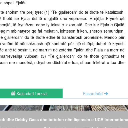
e shpall Fjalën.
 të shohim tre prej tyre: (1) “Të gjallërosh” do të thotë të katalizosh.
 thotë se Fjala është e gjallë dhe vepruese. E njëjta Frymë që
henjtë, të frymëzon edhe ty teksa e lexon atë. Dhe kur Fjala e Gjallë
eagim mbinatyror që fal mëkatin, lehtëson frikën, shëron sëmundjen,
Të gjallërosh” do të thotë edhe të transferosh pronësinë. Mendo për
n vetëm të nënshkruash një kontratë për një shtëpi; duhet të kryesh
 Me anë të besimit, ne marrim në zotërim Fjalën dhe Fjala na merr në
 marrëveshja vuloset. (3) “Të gjallërosh” do të thotë gjithashtu të
 mbush me mundësi, ndryshon dëshirat e tua, shuan frikërat e tua dhe
Kalendari i arkivit
Pasardhësi
 Bob dhe Debby Gass dhe botohet nën liçensën e UCB Internationa