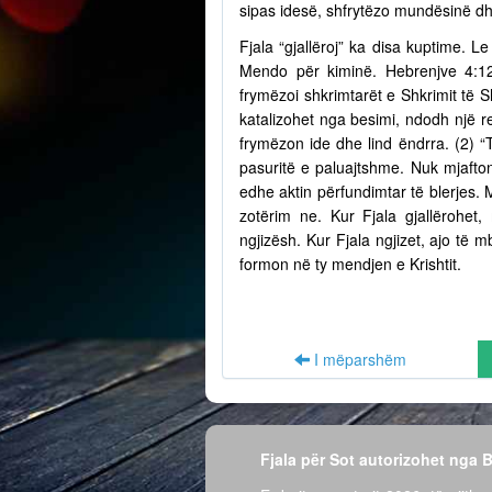
sipas idesë, shfrytëzo mundësinë dh
Fjala “gjallëroj” ka disa kuptime. Le
Mendo për kiminë. Hebrenjve 4:12
frymëzoi shkrimtarët e Shkrimit të S
katalizohet nga besimi, ndodh një r
frymëzon ide dhe lind ëndrra. (2) “
pasuritë e paluajtshme. Nuk mjafto
edhe aktin përfundimtar të blerjes.
zotërim ne. Kur Fjala gjallërohet,
ngjizësh. Kur Fjala ngjizet, ajo të
formon në ty mendjen e Krishtit.
I mëparshëm
Fjala për Sot autorizohet nga