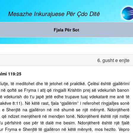
Mesazhe Inkurajuese Për Çdo Ditë
Fjala Për Sot
6. gusht e enjte
almi 119:25
tje, të meditohet dhe të jetohet në praktikë. Çelësi është gjallërimi
ë qoftë se Fryma i atij që ringjalli Krishtin prej së vdekurish banon
ej së vdekurish do t'u japë jetë edhe trupave tuaj vdekatarë me anë të
ëve 8:11). Në këtë rast, fjala “gjallërim” i referohet ringjalljes sonë
ma e Shenjtë na gjallëron në më shumë se një mënyrë. Ndonjëherë
 që ndizet menjëherë në mendjen tonë. Ndonjëherë është një nxitje
’u përfshirë ose për të dalë me besim. Ndonjëherë është një fjalë
 Kur Fryma e Shenjtë të gjallëron në këtë mënyrë, mos hezito. Vepro