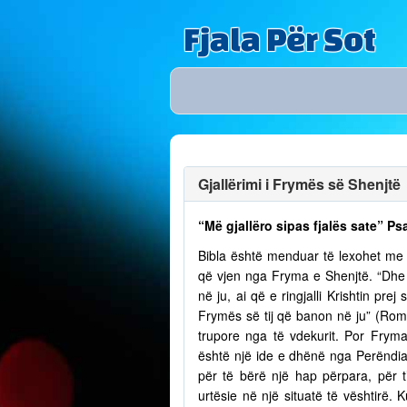
Fjala Për Sot
Gjallërimi i Frymës së Shenjtë
“Më gjallëro sipas fjalës sate” Ps
Bibla është menduar të lexohet me lu
që vjen nga Fryma e Shenjtë. “Dhe n
në ju, ai që e ringjalli Krishtin pr
Frymës së tij që banon në ju” (Romak
trupore nga të vdekurit. Por Fry
është një ide e dhënë nga Perëndia
për të bërë një hap përpara, për t
urtësie në një situatë të vështirë.